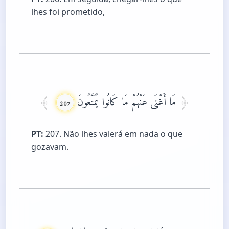
lhes foi prometido,
مَا أَغْنَى عَنْهُمْ مَا كَانُوا يُمَتَّعُونَ
207
PT:
207. Não lhes valerá em nada o que
gozavam.