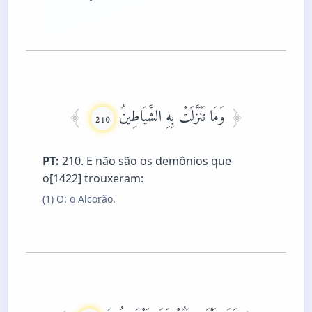
وَمَا تَنَزَّلَتْ بِهِ الشَّيَاطِينُ
210
PT:
210. E não são os demônios que
o[1422] trouxeram:
(1) O: o Alcorão.