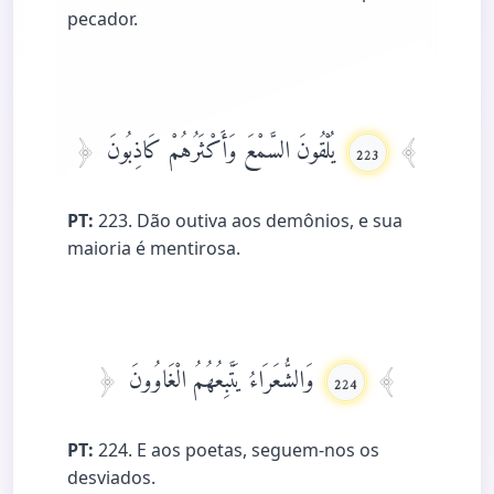
pecador.
يُلْقُونَ السَّمْعَ وَأَكْثَرُهُمْ كَاذِبُونَ
223
PT:
223. Dão outiva aos demônios, e sua
maioria é mentirosa.
وَالشُّعَرَاءُ يَتَّبِعُهُمُ الْغَاوُونَ
224
PT:
224. E aos poetas, seguem-nos os
desviados.