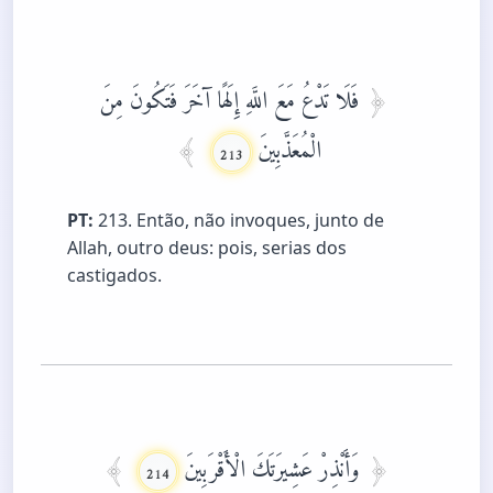
فَلَا تَدْعُ مَعَ اللَّهِ إِلَهًا آخَرَ فَتَكُونَ مِنَ
الْمُعَذَّبِينَ
213
PT:
213. Então, não invoques, junto de
Allah, outro deus: pois, serias dos
castigados.
وَأَنْذِرْ عَشِيرَتَكَ الْأَقْرَبِينَ
214