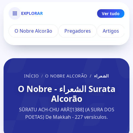
EXPLORAR
Ver tudo
O Nobre Alcorão
Pregadores
Artigos
INÍCIO
O NOBRE ALCORÃO
الشعراء
Surata الشعراء - O Nobre
Alcorão
SŪRATU ACH-CHU ARĀʼ[1388] (A SURA DOS
POETAS) De Makkah - 227 versículos.