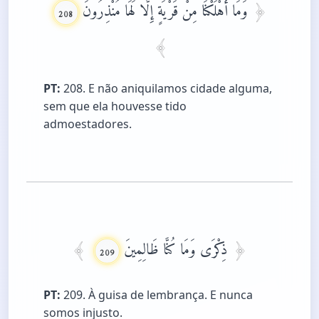
وَمَا أَهْلَكْنَا مِنْ قَرْيَةٍ إِلَّا لَهَا مُنْذِرُونَ
208
PT:
208. E não aniquilamos cidade alguma,
sem que ela houvesse tido
admoestadores.
ذِكْرَى وَمَا كُنَّا ظَالِمِينَ
209
PT:
209. À guisa de lembrança. E nunca
somos injusto.