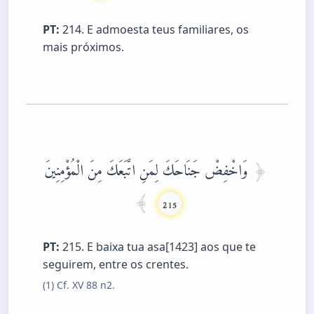
PT:
214. E admoesta teus familiares, os
mais próximos.
وَاخْفِضْ جَنَاحَكَ لِمَنِ اتَّبَعَكَ مِنَ الْمُؤْمِنِينَ
215
PT:
215. E baixa tua asa[1423] aos que te
seguirem, entre os crentes.
(1) Cf. XV 88 n2.