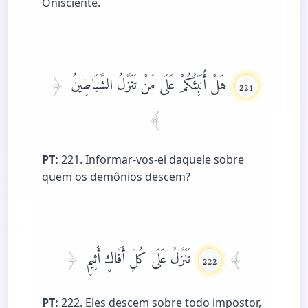
Onisciente.
هَلْ أُنَبِّئُكُمْ عَلَى مَنْ تَنَزَّلُ الشَّيَاطِينُ
221
PT:
221. Informar-vos-ei daquele sobre
quem os demônios descem?
تَنَزَّلُ عَلَى كُلِّ أَفَّاكٍ أَثِيمٍ
222
PT:
222. Eles descem sobre todo impostor,