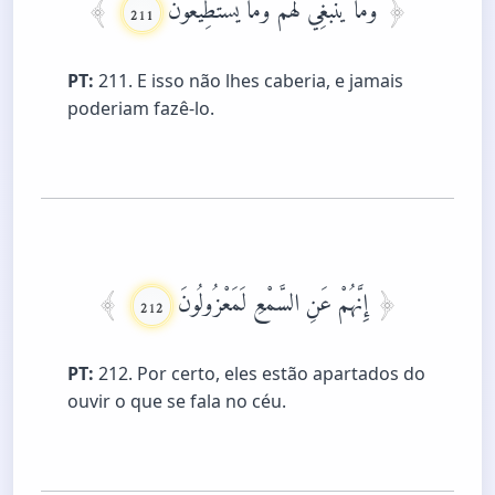
وَمَا يَنْبَغِي لَهُمْ وَمَا يَسْتَطِيعُونَ
211
PT:
211. E isso não lhes caberia, e jamais
poderiam fazê-lo.
إِنَّهُمْ عَنِ السَّمْعِ لَمَعْزُولُونَ
212
PT:
212. Por certo, eles estão apartados do
ouvir o que se fala no céu.