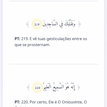
وَتَقَلُّبَكَ فِي السَّاجِدِينَ
219
PT:
219. E vê tuas gesticulações entre os
que se prosternam.
إِنَّهُ هُوَ السَّمِيعُ الْعَلِيمُ
220
PT:
220. Por certo, Ele é O Oniouvinte, O