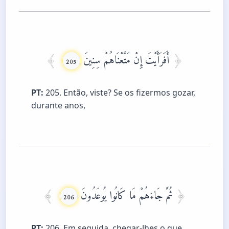
أَفَرَأَيْتَ إِنْ مَتَّعْنَاهُمْ سِنِينَ
205
PT:
205. Então, viste? Se os fizermos gozar,
durante anos,
ثُمَّ جَاءَهُمْ مَا كَانُوا يُوعَدُونَ
206
PT:
206. Em seguida, chegar-lhes o que