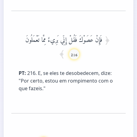
فَإِنْ عَصَوْكَ فَقُلْ إِنِّي بَرِيءٌ مِمَّا تَعْمَلُونَ
216
PT:
216. E, se eles te desobedecem, dize:
"Por certo, estou em rompimento com o
que fazeis."