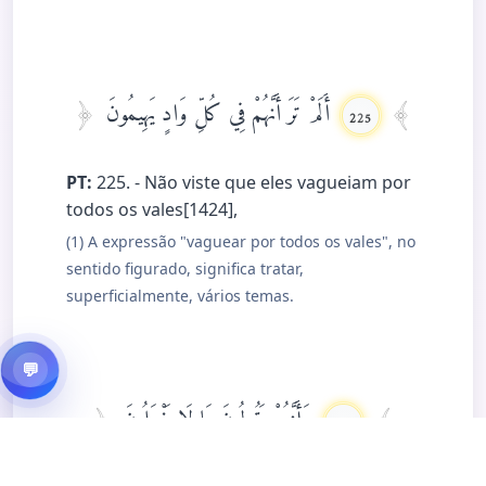
أَلَمْ تَرَ أَنَّهُمْ فِي كُلِّ وَادٍ يَهِيمُونَ
225
PT:
225. - Não viste que eles vagueiam por
todos os vales[1424],
(1) A expressão "vaguear por todos os vales", no
sentido figurado, significa tratar,
superficialmente, vários temas.
💬
وَأَنَّهُمْ يَقُولُونَ مَا لَا يَفْعَلُونَ
226