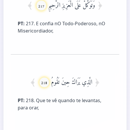
وَتَوَكَّلْ عَلَى الْعَزِيزِ الرَّحِيمِ
217
PT:
217. E confia nO Todo-Poderoso, nO
Misericordiador,
الَّذِي يَرَاكَ حِينَ تَقُومُ
218
PT:
218. Que te vê quando te levantas,
para orar,