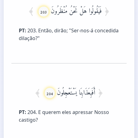
فَيَقُولُوا هَلْ نَحْنُ مُنْظَرُونَ
203
PT:
203. Então, dirão; "Ser-nos-á concedida
dilação?"
أَفَبِعَذَابِنَا يَسْتَعْجِلُونَ
204
PT:
204. E querem eles apressar Nosso
castigo?