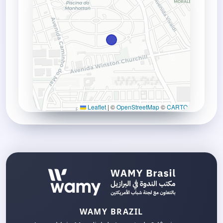
Leaflet
|
©
OpenStreetMap
©
CARTO
WAMY BRAZIL