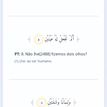
أَلَمْ نَجْعَلْ لَهُ عَيْنَيْنِ
8
PT:
8. Não Ihe[2488] fizemos dois olhos?
(1) Lhe: ao ser humano.
وَلِسَانًا وَشَفَتَيْنِ
9