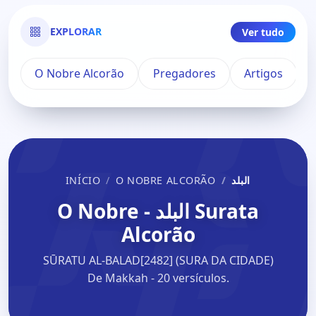
EXPLORAR
Ver tudo
O Nobre Alcorão
Pregadores
Artigos
INÍCIO
O NOBRE ALCORÃO
البلد
Surata البلد - O Nobre
Alcorão
SŪRATU AL-BALAD[2482] (SURA DA CIDADE)
De Makkah - 20 versículos.