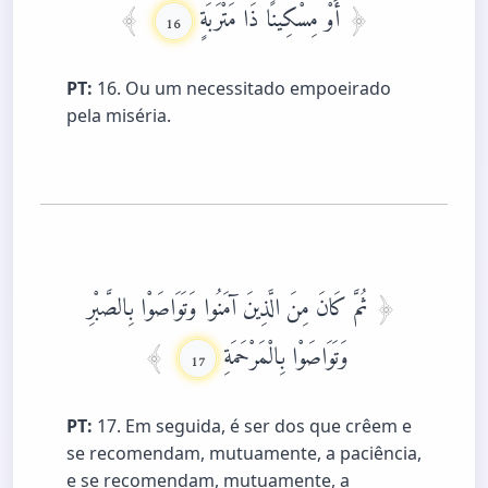
أَوْ مِسْكِينًا ذَا مَتْرَبَةٍ
16
PT:
16. Ou um necessitado empoeirado
pela miséria.
ثُمَّ كَانَ مِنَ الَّذِينَ آمَنُوا وَتَوَاصَوْا بِالصَّبْرِ
وَتَوَاصَوْا بِالْمَرْحَمَةِ
17
PT:
17. Em seguida, é ser dos que crêem e
se recomendam, mutuamente, a paciência,
e se recomendam, mutuamente, a