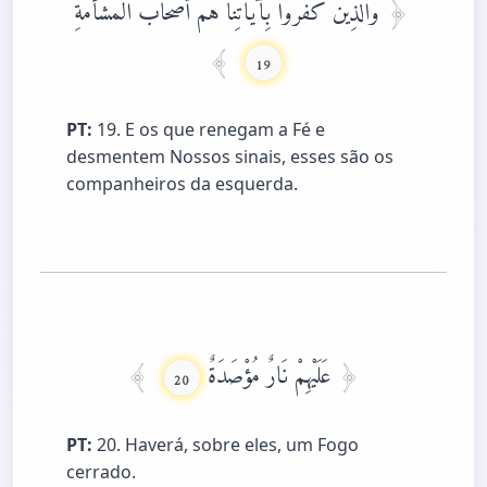
وَالَّذِينَ كَفَرُوا بِآيَاتِنَا هُمْ أَصْحَابُ الْمَشْأَمَةِ
19
PT:
19. E os que renegam a Fé e
desmentem Nossos sinais, esses são os
companheiros da esquerda.
عَلَيْهِمْ نَارٌ مُؤْصَدَةٌ
20
PT:
20. Haverá, sobre eles, um Fogo
cerrado.