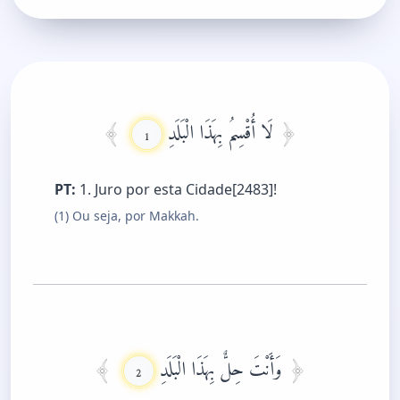
لَا أُقْسِمُ بِهَذَا الْبَلَدِ
1
PT:
1. Juro por esta Cidade[2483]!
(1) Ou seja, por Makkah.
وَأَنْتَ حِلٌّ بِهَذَا الْبَلَدِ
2