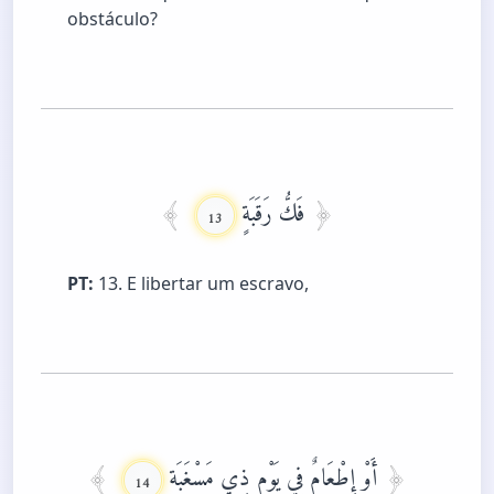
obstáculo?
فَكُّ رَقَبَةٍ
13
PT:
13. E libertar um escravo,
أَوْ إِطْعَامٌ فِي يَوْمٍ ذِي مَسْغَبَةٍ
14