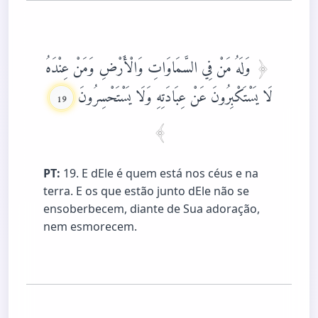
وَلَهُ مَنْ فِي السَّمَاوَاتِ وَالْأَرْضِ وَمَنْ عِنْدَهُ
لَا يَسْتَكْبِرُونَ عَنْ عِبَادَتِهِ وَلَا يَسْتَحْسِرُونَ
19
PT:
19. E dEle é quem está nos céus e na
terra. E os que estão junto dEle não se
ensoberbecem, diante de Sua adoração,
nem esmorecem.