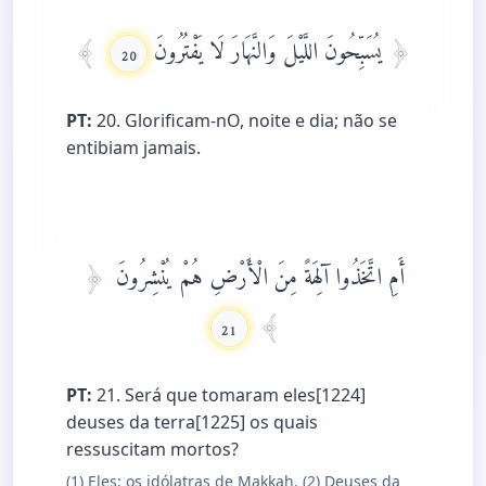
يُسَبِّحُونَ اللَّيْلَ وَالنَّهَارَ لَا يَفْتُرُونَ
20
PT:
20. Glorificam-nO, noite e dia; não se
entibiam jamais.
أَمِ اتَّخَذُوا آلِهَةً مِنَ الْأَرْضِ هُمْ يُنْشِرُونَ
21
PT:
21. Será que tomaram eles[1224]
deuses da terra[1225] os quais
ressuscitam mortos?
(1) Eles: os idólatras de Makkah. (2) Deuses da