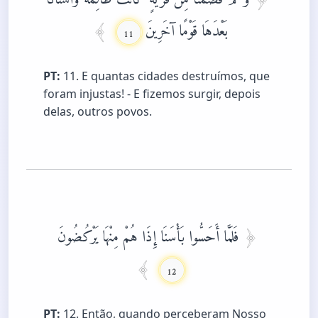
بَعْدَهَا قَوْمًا آخَرِينَ
11
PT:
11. E quantas cidades destruímos, que
foram injustas! - E fizemos surgir, depois
delas, outros povos.
فَلَمَّا أَحَسُّوا بَأْسَنَا إِذَا هُمْ مِنْهَا يَرْكُضُونَ
12
PT:
12. Então, quando perceberam Nosso