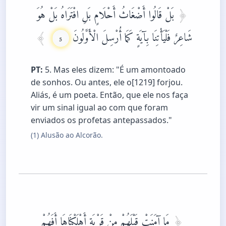
بَلْ قَالُوا أَضْغَاثُ أَحْلَامٍ بَلِ افْتَرَاهُ بَلْ هُوَ
شَاعِرٌ فَلْيَأْتِنَا بِآيَةٍ كَمَا أُرْسِلَ الْأَوَّلُونَ
5
PT:
5. Mas eles dizem: "É um amontoado
de sonhos. Ou antes, ele o[1219] forjou.
Aliás, é um poeta. Então, que ele nos faça
vir um sinal igual ao com que foram
enviados os profetas antepassados."
(1) Alusão ao Alcorão.
مَا آمَنَتْ قَبْلَهُمْ مِنْ قَرْيَةٍ أَهْلَكْنَاهَا أَفَهُمْ