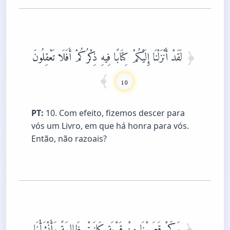
لَقَدْ أَنْزَلْنَا إِلَيْكُمْ كِتَابًا فِيهِ ذِكْرُكُمْ أَفَلَا تَعْقِلُونَ
10
PT:
10. Com efeito, fizemos descer para
vós um Livro, em que há honra para vós.
Então, não razoais?
وَكَمْ قَصَمْنَا مِنْ قَرْيَةٍ كَانَتْ ظَالِمَةً وَأَنْشَأْنَا