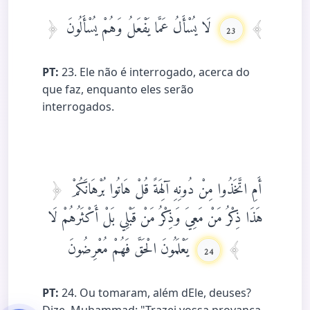
لَا يُسْأَلُ عَمَّا يَفْعَلُ وَهُمْ يُسْأَلُونَ
23
PT:
23. Ele não é interrogado, acerca do
que faz, enquanto eles serão
interrogados.
أَمِ اتَّخَذُوا مِنْ دُونِهِ آلِهَةً قُلْ هَاتُوا بُرْهَانَكُمْ
هَذَا ذِكْرُ مَنْ مَعِيَ وَذِكْرُ مَنْ قَبْلِي بَلْ أَكْثَرُهُمْ لَا
يَعْلَمُونَ الْحَقَّ فَهُمْ مُعْرِضُونَ
24
PT:
24. Ou tomaram, além dEle, deuses?