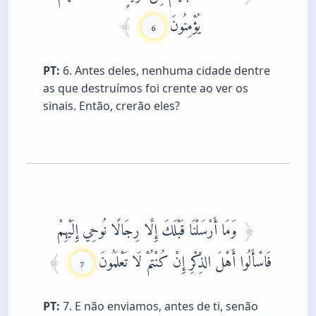
يُؤْمِنُونَ
6
PT:
6. Antes deles, nenhuma cidade dentre
as que destruímos foi crente ao ver os
sinais. Então, crerão eles?
وَمَا أَرْسَلْنَا قَبْلَكَ إِلَّا رِجَالًا نُوحِي إِلَيْهِمْ
فَاسْأَلُوا أَهْلَ الذِّكْرِ إِنْ كُنْتُمْ لَا تَعْلَمُونَ
7
PT:
7. E não enviamos, antes de ti, senão