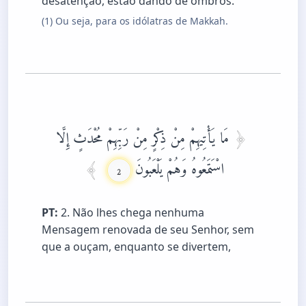
desatenção, estão dando de ombros.
(1) Ou seja, para os idólatras de Makkah.
مَا يَأْتِيهِمْ مِنْ ذِكْرٍ مِنْ رَبِّهِمْ مُحْدَثٍ إِلَّا
اسْتَمَعُوهُ وَهُمْ يَلْعَبُونَ
2
PT:
2. Não lhes chega nenhuma
Mensagem renovada de seu Senhor, sem
que a ouçam, enquanto se divertem,