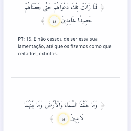
فَمَا زَالَتْ تِلْكَ دَعْوَاهُمْ حَتَّى جَعَلْنَاهُمْ
حَصِيدًا خَامِدِينَ
15
PT:
15. E não cessou de ser essa sua
lamentação, até que os fizemos como que
ceifados, extintos.
وَمَا خَلَقْنَا السَّمَاءَ وَالْأَرْضَ وَمَا بَيْنَهُمَا
لَاعِبِينَ
16