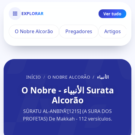
EXPLORAR
Ver tudo
O Nobre Alcorão
Pregadores
Artigos
INÍCIO
O NOBRE ALCORÃO
الأنبياء
Surata الأنبياء - O Nobre
Alcorão
SŪRATU AL-ANBIYĀʼ[1215] (A SURA DOS
PROFETAS) De Makkah - 112 versículos.