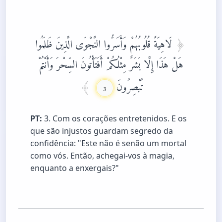
لَاهِيَةً قُلُوبُهُمْ وَأَسَرُّوا النَّجْوَى الَّذِينَ ظَلَمُوا
هَلْ هَذَا إِلَّا بَشَرٌ مِثْلُكُمْ أَفَتَأْتُونَ السِّحْرَ وَأَنْتُمْ
تُبْصِرُونَ
3
PT:
3. Com os corações entretenidos. E os
que são injustos guardam segredo da
confidência: "Este não é senão um mortal
como vós. Então, achegai-vos à magia,
enquanto a enxergais?"