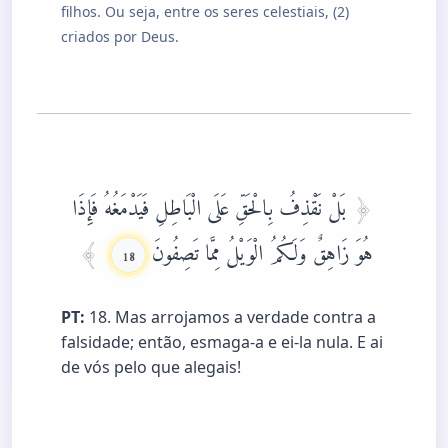
filhos. Ou seja, entre os seres celestiais, (2)
criados por Deus.
بَلْ نَقْذِفُ بِالْحَقِّ عَلَى الْبَاطِلِ فَيَدْمَغُهُ فَإِذَا
هُوَ زَاهِقٌ وَلَكُمُ الْوَيْلُ مِمَّا تَصِفُونَ
18
PT:
18. Mas arrojamos a verdade contra a
falsidade; então, esmaga-a e ei-la nula. E ai
de vós pelo que alegais!