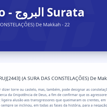
Surata البروج - O Nobre Alcorão
CONSTELAÇÕES) De Makkah - 22
J[2443] (A SURA DAS CONSTELAÇÕES) De Makkah
er dizer torre ou castelo, mas, também, pode designar as constelaç
erca da Onipotência de Deus, a fim de confirmar que os agressore
igeira alusão aos transgressores que queimaram os crentes, em 
sempre se inclinou, em todas as fases da história, para a negação