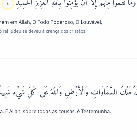
مَا نَقَمُوا مِنْهُمْ إِلَّا أَنْ يُؤْمِنُوا بِاللَّهِ الْعَزِيزِ الْحَمِيدِ
8
rem em Allah, O Todo Poderoso, O Louvável,
o rei judeu se deveu à crença dos cristãos.
هُ مُلْكُ السَّمَاوَاتِ وَالْأَرْضِ وَاللَّهُ عَلَى كُلِّ شَيْءٍ شَهِي
a. E Allah, sobre todas as cousas, é Testemunha.