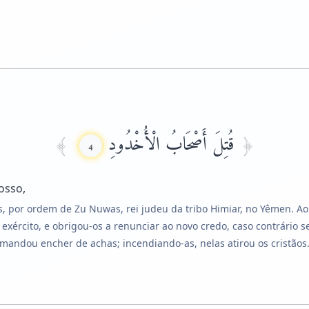
قُتِلَ أَصْحَابُ الْأُخْدُودِ
4
osso,
s, por ordem de Zu Nuwas, rei judeu da tribo Himiar, no Yêmen. A
eu exército, e obrigou-os a renunciar ao novo credo, caso contrári
mandou encher de achas; incendiando-as, nelas atirou os cristãos