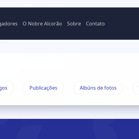
gadores
O Nobre Alcorão
Sobre
Contato
gos
Publicações
Albúns de fotos