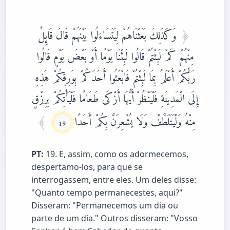
وَكَذَلِكَ بَعَثْنَاهُمْ لِيَتَسَاءَلُوا بَيْنَهُمْ قَالَ قَائِلٌ
مِنْهُمْ كَمْ لَبِثْتُمْ قَالُوا لَبِثْنَا يَوْمًا أَوْ بَعْضَ يَوْمٍ قَالُوا
رَبُّكُمْ أَعْلَمُ بِمَا لَبِثْتُمْ فَابْعَثُوا أَحَدَكُمْ بِوَرِقِكُمْ هَذِهِ
إِلَى الْمَدِينَةِ فَلْيَنْظُرْ أَيُّهَا أَزْكَى طَعَامًا فَلْيَأْتِكُمْ بِرِزْقٍ
مِنْهُ وَلْيَتَلَطَّفْ وَلَا يُشْعِرَنَّ بِكُمْ أَحَدًا
19
PT:
19. E, assim, como os adormecemos,
despertamo-los, para que se
interrogassem, entre eles. Um deles disse:
"Quanto tempo permanecestes, aqui?"
Disseram: "Permanecemos um dia ou
parte de um dia." Outros disseram: "Vosso