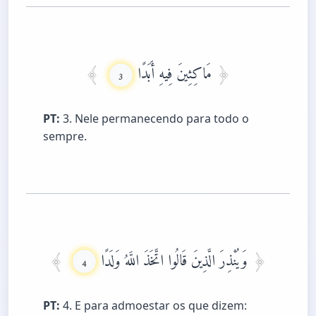
مَاكِثِينَ فِيهِ أَبَدًا
3
PT:
3. Nele permanecendo para todo o
sempre.
وَيُنْذِرَ الَّذِينَ قَالُوا اتَّخَذَ اللَّهُ وَلَدًا
4
PT:
4. E para admoestar os que dizem: