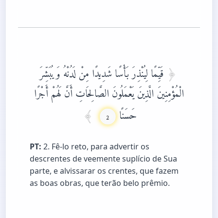
قَيِّمًا لِيُنْذِرَ بَأْسًا شَدِيدًا مِنْ لَدُنْهُ وَيُبَشِّرَ
الْمُؤْمِنِينَ الَّذِينَ يَعْمَلُونَ الصَّالِحَاتِ أَنَّ لَهُمْ أَجْرًا
حَسَنًا
2
PT:
2. Fê-lo reto, para advertir os
descrentes de veemente suplício de Sua
parte, e alvissarar os crentes, que fazem
as boas obras, que terão belo prêmio.