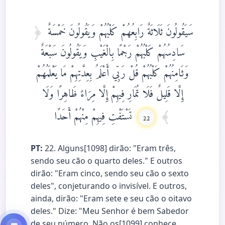
سَيَقُولُونَ ثَلَاثَةٌ رَابِعُهُمْ كَلْبُهُمْ وَيَقُولُونَ خَمْسَةٌ
سَادِسُهُمْ كَلْبُهُمْ رَجْمًا بِالْغَيْبِ وَيَقُولُونَ سَبْعَةٌ
وَثَامِنُهُمْ كَلْبُهُمْ قُلْ رَبِّي أَعْلَمُ بِعِدَّتِهِمْ مَا يَعْلَمُهُمْ
إِلَّا قَلِيلٌ فَلَا تُمَارِ فِيهِمْ إِلَّا مِرَاءً ظَاهِرًا وَلَا
تَسْتَفْتِ فِيهِمْ مِنْهُمْ أَحَدًا
22
PT:
22. Alguns[1098] dirão: "Eram três,
sendo seu cão o quarto deles." E outros
dirão: "Eram cinco, sendo seu cão o sexto
deles", conjeturando o invisível. E outros,
ainda, dirão: "Eram sete e seu cão o oitavo
deles." Dize: "Meu Senhor é bem Sabedor
de seu número. Não os[1099] conhece