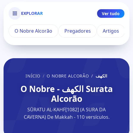
EXPLORAR
Ver tudo
O Nobre Alcorão
Pregadores
Artigos
INÍCIO
O NOBRE ALCORÃO
الكهف
Surata الكهف - O Nobre
Alcorão
SŪRATU AL-KAHF[1082] (A SURA DA
CAVERNA) De Makkah - 110 versículos.