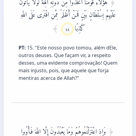
هَؤُلَاءِ قَوْمُنَا اتَّخَذُوا مِنْ دُونِهِ آلِهَةً لَوْلَا يَأْتُونَ
عَلَيْهِمْ بِسُلْطَانٍ بَيِّنٍ فَمَنْ أَظْلَمُ مِمَّنِ افْتَرَى عَلَى اللَّهِ
كَذِبًا
15
PT:
15. "Este nosso povo tomou, além dEle,
outros deuses. Que façam vir, a respeito
desses, uma evidente comprovação! Quem
mais injusto, pois, que aquele que forja
mentiras acerca de Allah?"
وَإِذِ اعْتَزَلْتُمُوهُمْ وَمَا يَعْبُدُونَ إِلَّا اللَّهَ فَأْوُوا