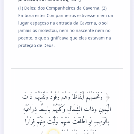
(1) Deles; dos Companheiros da Caverna. (2)
Embora estes Companheiros estivessem em um
lugar espaçoso na entrada da Caverna, o sol
jamais os molestou, nem no nascente nem no
poente, o que significava que eles estavam na
proteção de Deus.
وَتَحْسَبُهُمْ أَيْقَاظًا وَهُمْ رُقُودٌ وَنُقَلِّبُهُمْ ذَاتَ
الْيَمِينِ وَذَاتَ الشِّمَالِ وَكَلْبُهُمْ بَاسِطٌ ذِرَاعَيْهِ
بِالْوَصِيدِ لَوِ اطَّلَعْتَ عَلَيْهِمْ لَوَلَّيْتَ مِنْهُمْ فِرَارًا
وَلَمُلِئْتَ مِنْهُمْ رُعْبًا