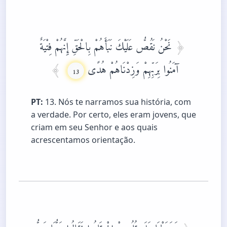
نَحْنُ نَقُصُّ عَلَيْكَ نَبَأَهُمْ بِالْحَقِّ إِنَّهُمْ فِتْيَةٌ
آمَنُوا بِرَبِّهِمْ وَزِدْنَاهُمْ هُدًى
13
PT:
13. Nós te narramos sua história, com
a verdade. Por certo, eles eram jovens, que
criam em seu Senhor e aos quais
acrescentamos orientação.
وَرَبَطْنَا عَلَى قُلُوبِهِمْ إِذْ قَامُوا فَقَالُوا رَبُّنَا رَبُّ