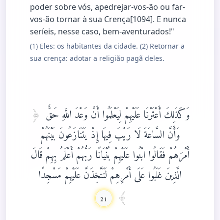
poder sobre vós, apedrejar-vos-ão ou far-
vos-ão tornar à sua Crença[1094]. E nunca
seríeis, nesse caso, bem-aventurados!"
(1) Eles: os habitantes da cidade. (2) Retornar a
sua crença: adotar a religião pagã deles.
وَكَذَلِكَ أَعْثَرْنَا عَلَيْهِمْ لِيَعْلَمُوا أَنَّ وَعْدَ اللَّهِ حَقٌّ
وَأَنَّ السَّاعَةَ لَا رَيْبَ فِيهَا إِذْ يَتَنَازَعُونَ بَيْنَهُمْ
أَمْرَهُمْ فَقَالُوا ابْنُوا عَلَيْهِمْ بُنْيَانًا رَبُّهُمْ أَعْلَمُ بِهِمْ قَالَ
الَّذِينَ غَلَبُوا عَلَى أَمْرِهِمْ لَنَتَّخِذَنَّ عَلَيْهِمْ مَسْجِدًا
21