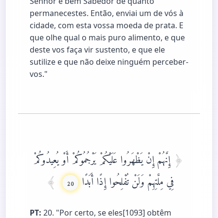
Senhor é bem Sabedor de quanto
permanecestes. Então, enviai um de vós à
cidade, com esta vossa moeda de prata. E
que olhe qual o mais puro alimento, e que
deste vos faça vir sustento, e que ele
sutilize e que não deixe ninguém perceber-
vos."
إِنَّهُمْ إِنْ يَظْهَرُوا عَلَيْكُمْ يَرْجُمُوكُمْ أَوْ يُعِيدُوكُمْ
فِي مِلَّتِهِمْ وَلَنْ تُفْلِحُوا إِذًا أَبَدًا
20
PT:
20. "Por certo, se eles[1093] obtêm