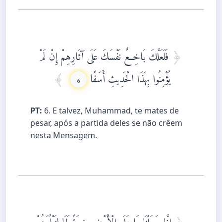
فَلَعَلَّكَ بَاخِعٌ نَفْسَكَ عَلَى آثَارِهِمْ إِنْ لَمْ
يُؤْمِنُوا بِهَذَا الْحَدِيثِ أَسَفًا
6
PT:
6. E talvez, Muhammad, te mates de
pesar, após a partida deles se não crêem
nesta Mensagem.
إِنَّا جَعَلْنَا مَا عَلَى الْأَرْضِ زِينَةً لَهَا لِنَبْلُوَهُمْ