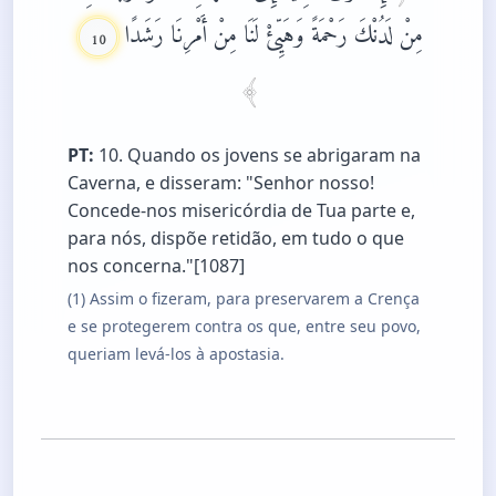
مِنْ لَدُنْكَ رَحْمَةً وَهَيِّئْ لَنَا مِنْ أَمْرِنَا رَشَدًا
10
PT:
10. Quando os jovens se abrigaram na
Caverna, e disseram: "Senhor nosso!
Concede-nos misericórdia de Tua parte e,
para nós, dispõe retidão, em tudo o que
nos concerna."[1087]
(1) Assim o fizeram, para preservarem a Crença
e se protegerem contra os que, entre seu povo,
queriam levá-los à apostasia.