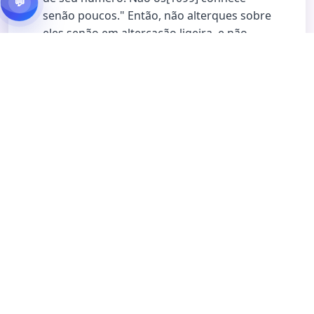
💬
senão poucos." Então, não alterques sobre
eles senão em altercação ligeira, e não
consultes, a seu respeito, a nenhum
deles[1100].
(1) Referência aos que, na época do Profeta,
divergiam do número exato dos Companheiros
da Caverna. (2) Os: os Companheiros da
Caverna e seu número exato. (3) Deles; os
contemporâneos do Profeta, que divergiam a
respeito dos Companheiros da Caverna.
وَلَا تَقُولَنَّ لِشَيْءٍ إِنِّي فَاعِلٌ ذَلِكَ غَدًا
23