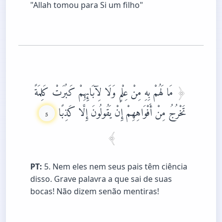
"Allah tomou para Si um filho"
مَا لَهُمْ بِهِ مِنْ عِلْمٍ وَلَا لِآبَائِهِمْ كَبُرَتْ كَلِمَةً
تَخْرُجُ مِنْ أَفْوَاهِهِمْ إِنْ يَقُولُونَ إِلَّا كَذِبًا
5
PT:
5. Nem eles nem seus pais têm ciência
disso. Grave palavra a que sai de suas
bocas! Não dizem senão mentiras!