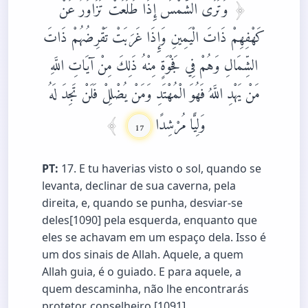
وَتَرَى الشَّمْسَ إِذَا طَلَعَتْ تَزَاوَرُ عَنْ
كَهْفِهِمْ ذَاتَ الْيَمِينِ وَإِذَا غَرَبَتْ تَقْرِضُهُمْ ذَاتَ
الشِّمَالِ وَهُمْ فِي فَجْوَةٍ مِنْهُ ذَلِكَ مِنْ آيَاتِ اللَّهِ
مَنْ يَهْدِ اللَّهُ فَهُوَ الْمُهْتَدِ وَمَنْ يُضْلِلْ فَلَنْ تَجِدَ لَهُ
وَلِيًّا مُرْشِدًا
17
PT:
17. E tu haverias visto o sol, quando se
levanta, declinar de sua caverna, pela
direita, e, quando se punha, desviar-se
deles[1090] pela esquerda, enquanto que
eles se achavam em um espaço dela. Isso é
um dos sinais de Allah. Aquele, a quem
Allah guia, é o guiado. E para aquele, a
quem descaminha, não lhe encontrarás
protetor, conselheiro.[1091]