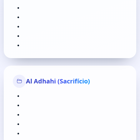
Al Adhahi (Sacrifício)