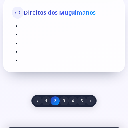
Direitos dos Muçulmanos
‹
1
2
3
4
5
›