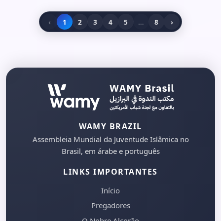
‹
1
2
3
4
5
…
8
›
WAMY BRAZIL
Assembleia Mundial da Juventude Islâmica no
Brasil, em árabe e português
LINKS IMPORTANTES
Início
Pregadores
O Nobre Alcorão