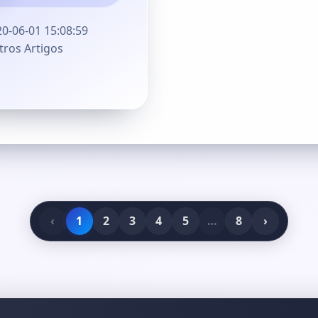
0-06-01 15:08:59
ros Artigos
‹
1
2
3
4
5
…
8
›