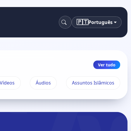
🇵🇹
Português
Pesquisa
Ver tudo
Vídeos
Áudios
Assuntos Islâmicos