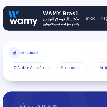
Início
Pre
EXPLORAR
O Nobre Alcorão
Pregadores
Arti
INÍCIO
CATEGORIAS