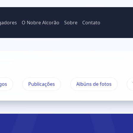
gadores
O Nobre Alcorão
Sobre
Contato
gos
Publicações
Albúns de fotos