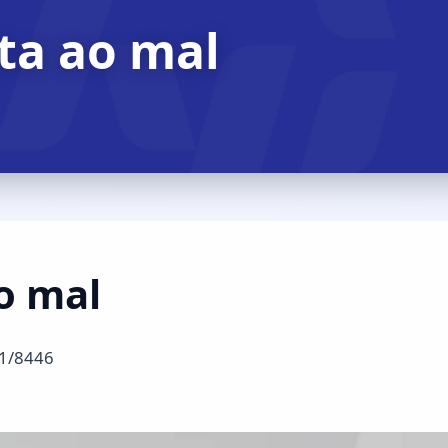
ta ao mal
o mal
1/8446