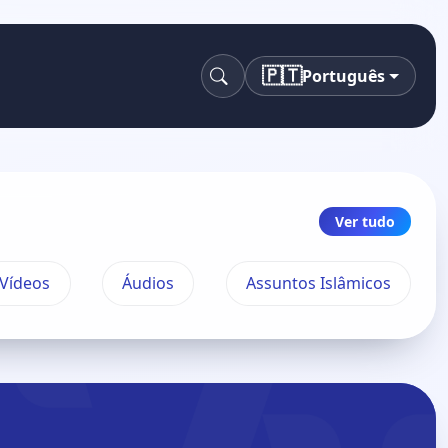
🇵🇹
Português
Pesquisa
Ver tudo
Vídeos
Áudios
Assuntos Islâmicos