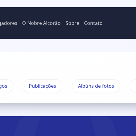
gadores
O Nobre Alcorão
Sobre
Contato
gos
Publicações
Albúns de fotos