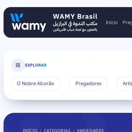
Início
Pre
EXPLORAR
O Nobre Alcorão
Pregadores
Arti
INÍCIO
CATEGORIAS
VARIEDADES