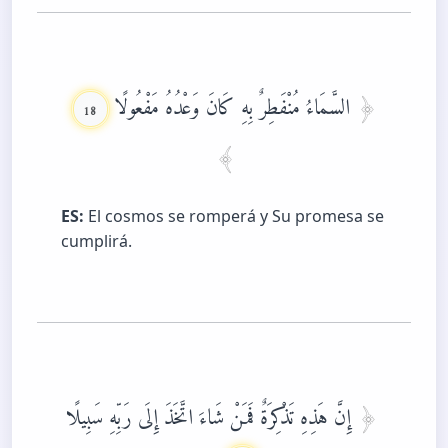
السَّمَاءُ مُنْفَطِرٌ بِهِ كَانَ وَعْدُهُ مَفْعُولًا
18
ES:
El cosmos se romperá y Su promesa se
cumplirá.
إِنَّ هَذِهِ تَذْكِرَةٌ فَمَنْ شَاءَ اتَّخَذَ إِلَى رَبِّهِ سَبِيلًا