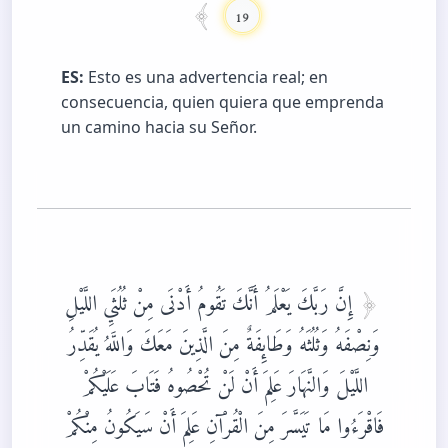
19
ES:
Esto es una advertencia real; en
consecuencia, quien quiera que emprenda
un camino hacia su Señor.
إِنَّ رَبَّكَ يَعْلَمُ أَنَّكَ تَقُومُ أَدْنَى مِنْ ثُلُثَيِ اللَّيْلِ
وَنِصْفَهُ وَثُلُثَهُ وَطَائِفَةٌ مِنَ الَّذِينَ مَعَكَ وَاللَّهُ يُقَدِّرُ
اللَّيْلَ وَالنَّهَارَ عَلِمَ أَنْ لَنْ تُحْصُوهُ فَتَابَ عَلَيْكُمْ
فَاقْرَءُوا مَا تَيَسَّرَ مِنَ الْقُرْآنِ عَلِمَ أَنْ سَيَكُونُ مِنْكُمْ