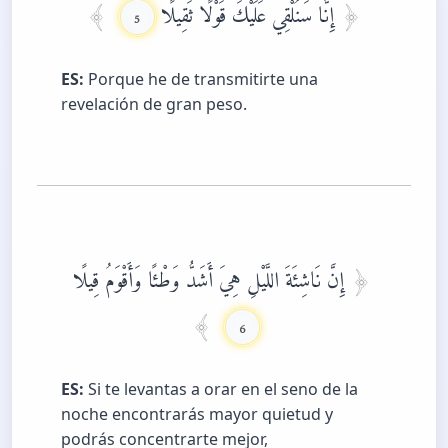
إِنَّا سَنُلْقِي عَلَيْكَ قَوْلًا ثَقِيلًا
5
ES:
Porque he de transmitirte una
revelación de gran peso.
إِنَّ نَاشِئَةَ اللَّيْلِ هِيَ أَشَدُّ وَطْئًا وَأَقْوَمُ قِيلًا
6
ES:
Si te levantas a orar en el seno de la
noche encontrarás mayor quietud y
podrás concentrarte mejor,