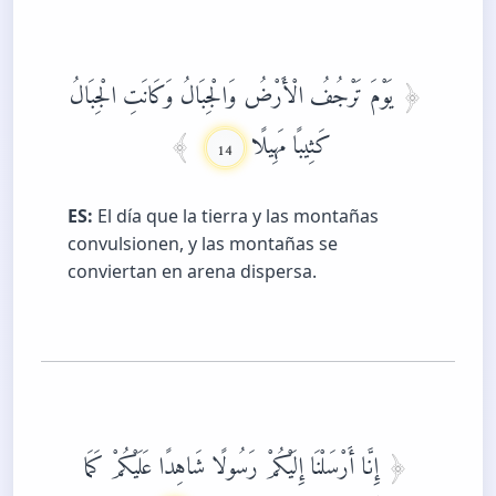
يَوْمَ تَرْجُفُ الْأَرْضُ وَالْجِبَالُ وَكَانَتِ الْجِبَالُ
كَثِيبًا مَهِيلًا
14
ES:
El día que la tierra y las montañas
convulsionen, y las montañas se
conviertan en arena dispersa.
إِنَّا أَرْسَلْنَا إِلَيْكُمْ رَسُولًا شَاهِدًا عَلَيْكُمْ كَمَا