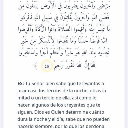
مَرْضَى وَآخَرُونَ يَضْرِبُونَ فِي الْأَرْضِ يَبْتَغُونَ مِنْ
فَضْلِ اللَّهِ وَآخَرُونَ يُقَاتِلُونَ فِي سَبِيلِ اللَّهِ فَاقْرَءُوا
مَا تَيَسَّرَ مِنْهُ وَأَقِيمُوا الصَّلَاةَ وَآتُوا الزَّكَاةَ وَأَقْرِضُوا
اللَّهَ قَرْضًا حَسَنًا وَمَا تُقَدِّمُوا لِأَنْفُسِكُمْ مِنْ خَيْرٍ
تَجِدُوهُ عِنْدَ اللَّهِ هُوَ خَيْرًا وَأَعْظَمَ أَجْرًا وَاسْتَغْفِرُوا
اللَّهَ إِنَّ اللَّهَ غَفُورٌ رَحِيمٌ
20
ES:
Tu Señor bien sabe que te levantas a
orar casi dos tercios de la noche, otras la
mitad o un tercio de ella, así como lo
hacen algunos de los creyentes que te
siguen. Dios es Quien determina cuánto
dura la noche y el día, sabe que no pueden
hacerlo siempre, por lo que los perdona