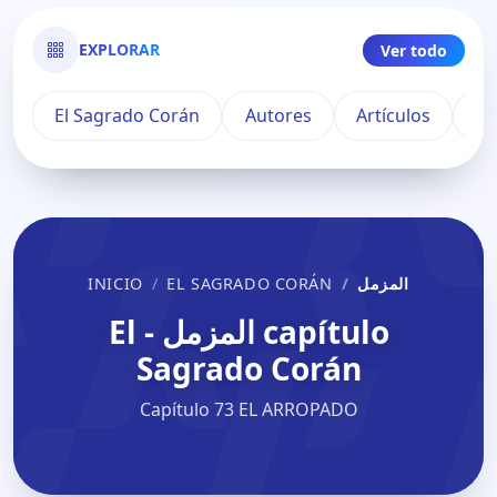
EXPLORAR
Ver todo
El Sagrado Corán
Autores
Artículos
Pu
INICIO
EL SAGRADO CORÁN
المزمل
capítulo المزمل - El
Sagrado Corán
Capítulo 73 EL ARROPADO