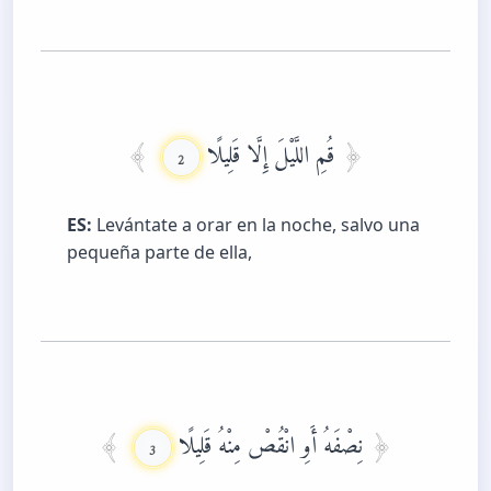
قُمِ اللَّيْلَ إِلَّا قَلِيلًا
2
ES:
Levántate a orar en la noche, salvo una
pequeña parte de ella,
نِصْفَهُ أَوِ انْقُصْ مِنْهُ قَلِيلًا
3