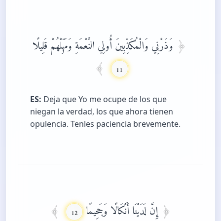
وَذَرْنِي وَالْمُكَذِّبِينَ أُولِي النَّعْمَةِ وَمَهِّلْهُمْ قَلِيلًا
11
ES:
Deja que Yo me ocupe de los que
niegan la verdad, los que ahora tienen
opulencia. Tenles paciencia brevemente.
إِنَّ لَدَيْنَا أَنْكَالًا وَجَحِيمًا
12