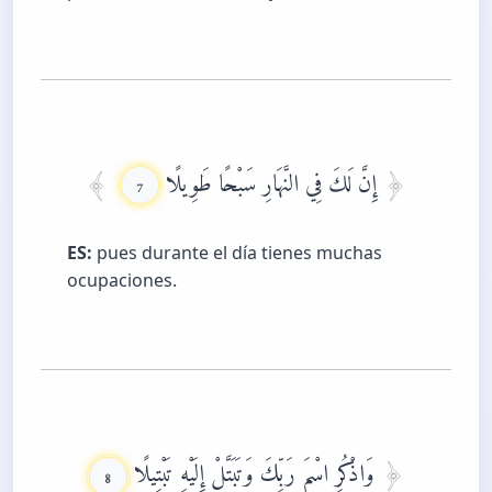
إِنَّ لَكَ فِي النَّهَارِ سَبْحًا طَوِيلًا
7
ES:
pues durante el día tienes muchas
ocupaciones.
وَاذْكُرِ اسْمَ رَبِّكَ وَتَبَتَّلْ إِلَيْهِ تَبْتِيلًا
8