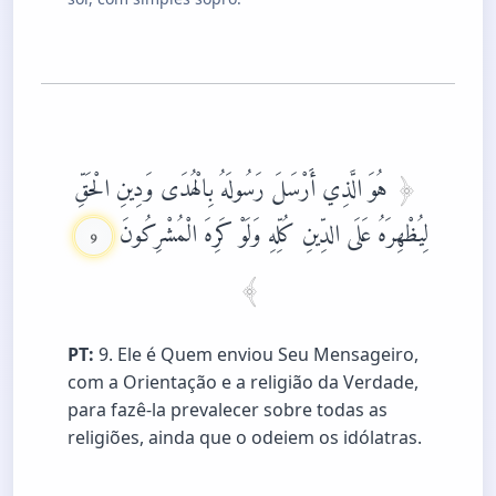
هُوَ الَّذِي أَرْسَلَ رَسُولَهُ بِالْهُدَى وَدِينِ الْحَقِّ
لِيُظْهِرَهُ عَلَى الدِّينِ كُلِّهِ وَلَوْ كَرِهَ الْمُشْرِكُونَ
9
PT:
9. Ele é Quem enviou Seu Mensageiro,
com a Orientação e a religião da Verdade,
para fazê-la prevalecer sobre todas as
religiões, ainda que o odeiem os idólatras.