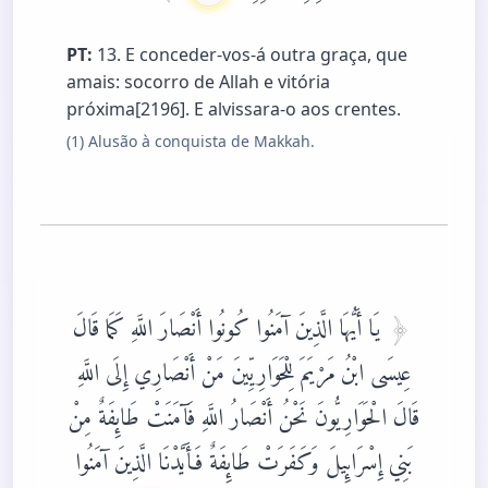
PT:
13. E conceder-vos-á outra graça, que
amais: socorro de Allah e vitória
próxima[2196]. E alvissara-o aos crentes.
(1) Alusão à conquista de Makkah.
يَا أَيُّهَا الَّذِينَ آمَنُوا كُونُوا أَنْصَارَ اللَّهِ كَمَا قَالَ
عِيسَى ابْنُ مَرْيَمَ لِلْحَوَارِيِّينَ مَنْ أَنْصَارِي إِلَى اللَّهِ
قَالَ الْحَوَارِيُّونَ نَحْنُ أَنْصَارُ اللَّهِ فَآمَنَتْ طَائِفَةٌ مِنْ
بَنِي إِسْرَائِيلَ وَكَفَرَتْ طَائِفَةٌ فَأَيَّدْنَا الَّذِينَ آمَنُوا