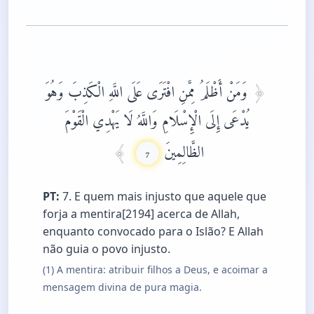
وَمَنْ أَظْلَمُ مِمَّنِ افْتَرَى عَلَى اللَّهِ الْكَذِبَ وَهُوَ
يُدْعَى إِلَى الْإِسْلَامِ وَاللَّهُ لَا يَهْدِي الْقَوْمَ
الظَّالِمِينَ
7
PT:
7. E quem mais injusto que aquele que
forja a mentira[2194] acerca de Allah,
enquanto convocado para o Islão? E Allah
não guia o povo injusto.
(1) A mentira: atribuir filhos a Deus, e acoimar a
mensagem divina de pura magia.