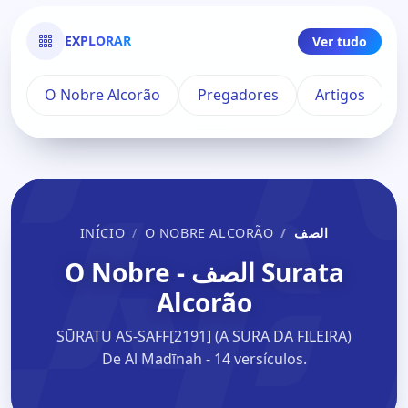
EXPLORAR
Ver tudo
O Nobre Alcorão
Pregadores
Artigos
INÍCIO
O NOBRE ALCORÃO
الصف
Surata الصف - O Nobre
Alcorão
SŪRATU AS-SAFF[2191] (A SURA DA FILEIRA)
De Al Madīnah - 14 versículos.