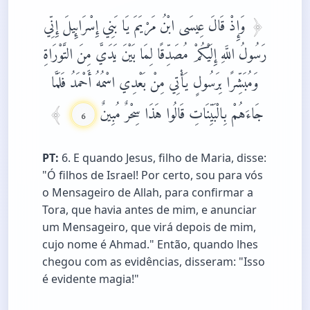
وَإِذْ قَالَ عِيسَى ابْنُ مَرْيَمَ يَا بَنِي إِسْرَائِيلَ إِنِّي
رَسُولُ اللَّهِ إِلَيْكُمْ مُصَدِّقًا لِمَا بَيْنَ يَدَيَّ مِنَ التَّوْرَاةِ
وَمُبَشِّرًا بِرَسُولٍ يَأْتِي مِنْ بَعْدِي اسْمُهُ أَحْمَدُ فَلَمَّا
جَاءَهُمْ بِالْبَيِّنَاتِ قَالُوا هَذَا سِحْرٌ مُبِينٌ
6
PT:
6. E quando Jesus, filho de Maria, disse:
"Ó filhos de Israel! Por certo, sou para vós
o Mensageiro de Allah, para confirmar a
Tora, que havia antes de mim, e anunciar
um Mensageiro, que virá depois de mim,
cujo nome é Ahmad." Então, quando lhes
chegou com as evidências, disseram: "Isso
é evidente magia!"