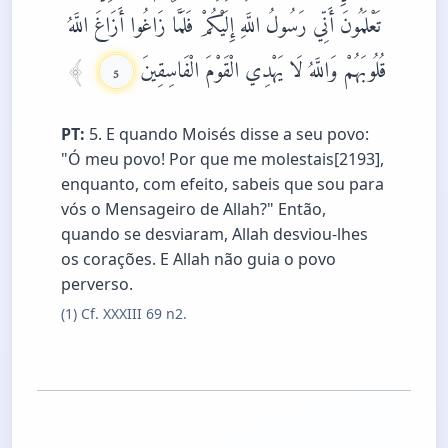
تَعْلَمُونَ أَنِّي رَسُولُ اللَّهِ إِلَيْكُمْ فَلَمَّا زَاغُوا أَزَاغَ اللَّهُ
قُلُوبَهُمْ وَاللَّهُ لَا يَهْدِي الْقَوْمَ الْفَاسِقِينَ
5
PT:
5. E quando Moisés disse a seu povo:
"Ó meu povo! Por que me molestais[2193],
enquanto, com efeito, sabeis que sou para
vós o Mensageiro de Allah?" Então,
quando se desviaram, Allah desviou-lhes
os corações. E Allah não guia o povo
perverso.
(1) Cf. XXXIII 69 n2.