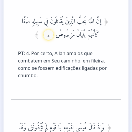
إِنَّ اللَّهَ يُحِبُّ الَّذِينَ يُقَاتِلُونَ فِي سَبِيلِهِ صَفًّا
كَأَنَّهُمْ بُنْيَانٌ مَرْصُوصٌ
4
PT:
4. Por certo, Allah ama os que
combatem em Seu caminho, em fileira,
como se fossem edificações ligadas por
chumbo.
وَإِذْ قَالَ مُوسَى لِقَوْمِهِ يَا قَوْمِ لِمَ تُؤْذُونَنِي وَقَدْ