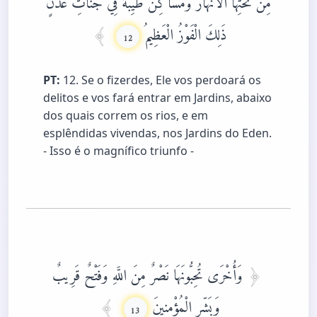
ذَلِكَ الْفَوْزُ الْعَظِيمُ
12
PT:
12. Se o fizerdes, Ele vos perdoará os
delitos e vos fará entrar em Jardins, abaixo
dos quais correm os rios, e em
esplêndidas vivendas, nos Jardins do Eden.
- Isso é o magnífico triunfo -
وَأُخْرَى تُحِبُّونَهَا نَصْرٌ مِنَ اللَّهِ وَفَتْحٌ قَرِيبٌ
وَبَشِّرِ الْمُؤْمِنِينَ
13