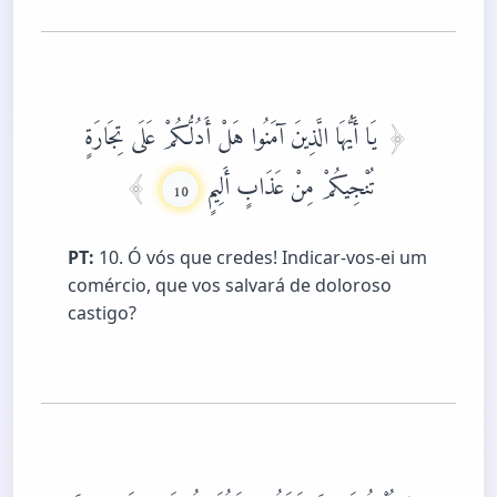
يَا أَيُّهَا الَّذِينَ آمَنُوا هَلْ أَدُلُّكُمْ عَلَى تِجَارَةٍ
تُنْجِيكُمْ مِنْ عَذَابٍ أَلِيمٍ
10
PT:
10. Ó vós que credes! Indicar-vos-ei um
comércio, que vos salvará de doloroso
castigo?