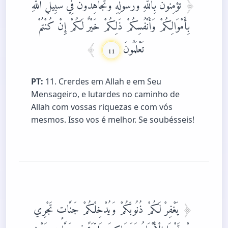
تُؤْمِنُونَ بِاللَّهِ وَرَسُولِهِ وَتُجَاهِدُونَ فِي سَبِيلِ اللَّهِ
بِأَمْوَالِكُمْ وَأَنْفُسِكُمْ ذَلِكُمْ خَيْرٌ لَكُمْ إِنْ كُنْتُمْ
تَعْلَمُونَ
11
PT:
11. Crerdes em Allah e em Seu
Mensageiro, e lutardes no caminho de
Allah com vossas riquezas e com vós
mesmos. Isso vos é melhor. Se soubésseis!
يَغْفِرْ لَكُمْ ذُنُوبَكُمْ وَيُدْخِلْكُمْ جَنَّاتٍ تَجْرِي
مِنْ تَحْتِهَا الْأَنْهَارُ وَمَسَاكِنَ طَيِّبَةً فِي جَنَّاتِ عَدْنٍ