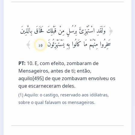
وَلَقَدِ اسْتُهْزِئَ بِرُسُلٍ مِنْ قَبْلِكَ فَحَاقَ بِالَّذِينَ
سَخِرُوا مِنْهُمْ مَا كَانُوا بِهِ يَسْتَهْزِئُونَ
10
PT:
10. E, com efeito, zombaram de
Mensageiros, antes de ti; então,
aquilo[495] de que zombavam envolveu os
que escarneceram deles.
(1) Aquilo: o castigo, reservado aos idólatras,
sobre o qual falavam os mensageiros.