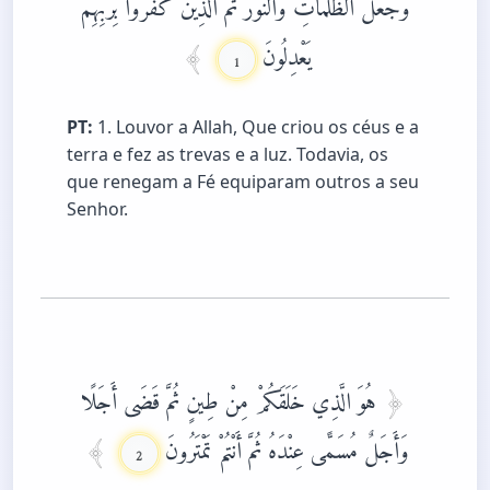
وَجَعَلَ الظُّلُمَاتِ وَالنُّورَ ثُمَّ الَّذِينَ كَفَرُوا بِرَبِّهِمْ
يَعْدِلُونَ
1
PT:
1. Louvor a Allah, Que criou os céus e a
terra e fez as trevas e a luz. Todavia, os
que renegam a Fé equiparam outros a seu
Senhor.
هُوَ الَّذِي خَلَقَكُمْ مِنْ طِينٍ ثُمَّ قَضَى أَجَلًا
وَأَجَلٌ مُسَمًّى عِنْدَهُ ثُمَّ أَنْتُمْ تَمْتَرُونَ
2