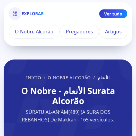
EXPLORAR
Ver tudo
O Nobre Alcorão
Pregadores
Artigos
INÍCIO
O NOBRE ALCORÃO
الأنعام
Surata الأنعام - O Nobre
Alcorão
SŪRATU AL-ANᶜĀM[489] (A SURA DOS
REBANHOS) De Makkah - 165 versículos.