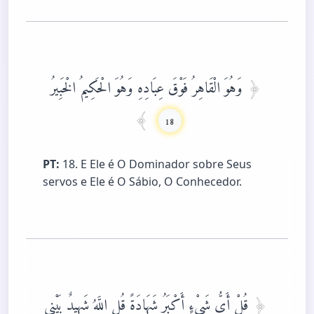
وَهُوَ الْقَاهِرُ فَوْقَ عِبَادِهِ وَهُوَ الْحَكِيمُ الْخَبِيرُ
18
PT:
18. E Ele é O Dominador sobre Seus
servos e Ele é O Sábio, O Conhecedor.
قُلْ أَيُّ شَيْءٍ أَكْبَرُ شَهَادَةً قُلِ اللَّهُ شَهِيدٌ بَيْنِي