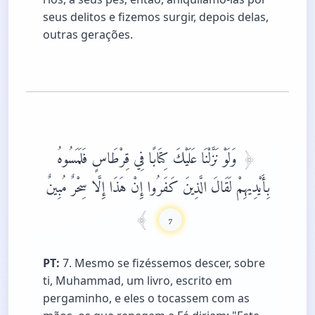
seus delitos e fizemos surgir, depois delas,
outras gerações.
وَلَوْ نَزَّلْنَا عَلَيْكَ كِتَابًا فِي قِرْطَاسٍ فَلَمَسُوهُ
بِأَيْدِيهِمْ لَقَالَ الَّذِينَ كَفَرُوا إِنْ هَذَا إِلَّا سِحْرٌ مُبِينٌ
7
PT:
7. Mesmo se fizéssemos descer, sobre
ti, Muhammad, um livro, escrito em
pergaminho, e eles o tocassem com as