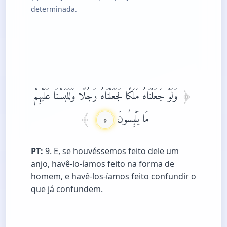
determinada.
وَلَوْ جَعَلْنَاهُ مَلَكًا لَجَعَلْنَاهُ رَجُلًا وَلَلَبَسْنَا عَلَيْهِمْ
مَا يَلْبِسُونَ
9
PT:
9. E, se houvéssemos feito dele um
anjo, havê-lo-íamos feito na forma de
homem, e havê-los-íamos feito confundir o
que já confundem.