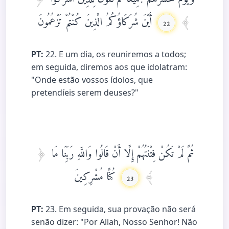
أَيْنَ شُرَكَاؤُكُمُ الَّذِينَ كُنْتُمْ تَزْعُمُونَ
22
PT:
22. E um dia, os reuniremos a todos;
em seguida, diremos aos que idolatram:
"Onde estão vossos ídolos, que
pretendíeis serem deuses?"
ثُمَّ لَمْ تَكُنْ فِتْنَتُهُمْ إِلَّا أَنْ قَالُوا وَاللَّهِ رَبِّنَا مَا
كُنَّا مُشْرِكِينَ
23
PT:
23. Em seguida, sua provação não será
senão dizer: "Por Allah, Nosso Senhor! Não