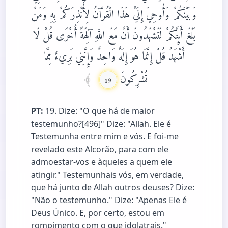
وَبَيْنَكُمْ وَأُوحِيَ إِلَيَّ هَذَا الْقُرْآنُ لِأُنْذِرَكُمْ بِهِ وَمَنْ
بَلَغَ أَئِنَّكُمْ لَتَشْهَدُونَ أَنَّ مَعَ اللَّهِ آلِهَةً أُخْرَى قُلْ لَا
أَشْهَدُ قُلْ إِنَّمَا هُوَ إِلَهٌ وَاحِدٌ وَإِنَّنِي بَرِيءٌ مِمَّا
تُشْرِكُونَ
19
PT:
19. Dize: "O que há de maior
testemunho?[496]" Dize: "Allah. Ele é
Testemunha entre mim e vós. E foi-me
revelado este Alcorão, para com ele
admoestar-vos e àqueles a quem ele
atingir." Testemunhais vós, em verdade,
que há junto de Allah outros deuses? Dize:
"Não o testemunho." Dize: "Apenas Ele é
Deus Único. E, por certo, estou em
rompimento com o que idolatrais."