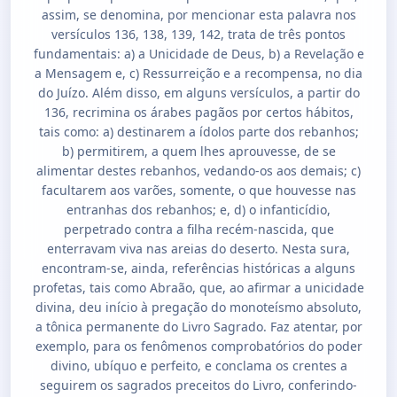
assim, se denomina, por mencionar esta palavra nos
versículos 136, 138, 139, 142, trata de três pontos
fundamentais: a) a Unicidade de Deus, b) a Revelação e
a Mensagem e, c) Ressurreição e a recompensa, no dia
do Juízo. Além disso, em alguns versículos, a partir do
136, recrimina os árabes pagãos por certos hábitos,
tais como: a) destinarem a ídolos parte dos rebanhos;
b) permitirem, a quem lhes aprouvesse, de se
alimentar destes rebanhos, vedando-os aos demais; c)
facultarem aos varões, somente, o que houvesse nas
entranhas dos rebanhos; e, d) o infanticídio,
perpetrado contra a filha recém-nascida, que
enterravam viva nas areias do deserto. Nesta sura,
encontram-se, ainda, referências históricas a alguns
profetas, tais como Abraão, que, ao afirmar a unicidade
divina, deu início à pregação do monoteísmo absoluto,
a tônica permanente do Livro Sagrado. Faz atentar, por
exemplo, para os fenômenos comprobatórios do poder
divino, ubíquo e perfeito, e conclama os crentes a
seguirem os sagrados preceitos do Livro, conferindo-