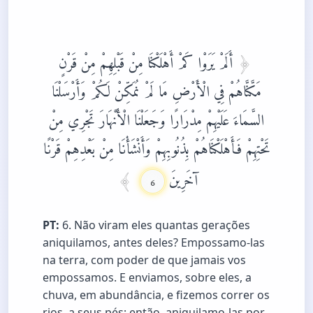
أَلَمْ يَرَوْا كَمْ أَهْلَكْنَا مِنْ قَبْلِهِمْ مِنْ قَرْنٍ
مَكَّنَّاهُمْ فِي الْأَرْضِ مَا لَمْ نُمَكِّنْ لَكُمْ وَأَرْسَلْنَا
السَّمَاءَ عَلَيْهِمْ مِدْرَارًا وَجَعَلْنَا الْأَنْهَارَ تَجْرِي مِنْ
تَحْتِهِمْ فَأَهْلَكْنَاهُمْ بِذُنُوبِهِمْ وَأَنْشَأْنَا مِنْ بَعْدِهِمْ قَرْنًا
آخَرِينَ
6
PT:
6. Não viram eles quantas gerações
aniquilamos, antes deles? Empossamo-las
na terra, com poder de que jamais vos
empossamos. E enviamos, sobre eles, a
chuva, em abundância, e fizemos correr os
rios, a seus pés; então, aniquilamo-las por