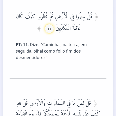
قُلْ سِيرُوا فِي الْأَرْضِ ثُمَّ انْظُرُوا كَيْفَ كَانَ
عَاقِبَةُ الْمُكَذِّبِينَ
11
PT:
11. Dize: "Caminhai, na terra; em
seguida, olhai como foi o fim dos
desmentidores"
قُلْ لِمَنْ مَا فِي السَّمَاوَاتِ وَالْأَرْضِ قُلْ لِلَّهِ
كَتَبَ عَلَى نَفْسِهِ الرَّحْمَةَ لَيَجْمَعَنَّكُمْ إِلَى يَوْمِ الْقِيَامَةِ