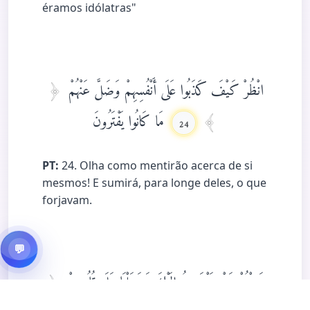
éramos idólatras"
انْظُرْ كَيْفَ كَذَبُوا عَلَى أَنْفُسِهِمْ وَضَلَّ عَنْهُمْ
مَا كَانُوا يَفْتَرُونَ
24
PT:
24. Olha como mentirão acerca de si
mesmos! E sumirá, para longe deles, o que
forjavam.
💬
وَمِنْهُمْ مَنْ يَسْتَمِعُ إِلَيْكَ وَجَعَلْنَا عَلَى قُلُوبِهِمْ
أَكِنَّةً أَنْ يَفْقَهُوهُ وَفِي آذَانِهِمْ وَقْرًا وَإِنْ يَرَوْا كُلَّ