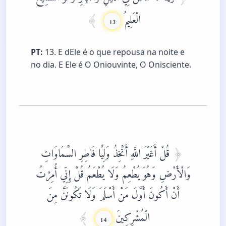
الْعَلِيمُ
13
PT:
13. E dEle é o que repousa na noite e
no dia. E Ele é O Oniouvinte, O Onisciente.
قُلْ أَغَيْرَ اللَّهِ أَتَّخِذُ وَلِيًّا فَاطِرِ السَّمَاوَاتِ
وَالْأَرْضِ وَهُوَ يُطْعِمُ وَلَا يُطْعَمُ قُلْ إِنِّي أُمِرْتُ
أَنْ أَكُونَ أَوَّلَ مَنْ أَسْلَمَ وَلَا تَكُونَنَّ مِنَ
الْمُشْرِكِينَ
14