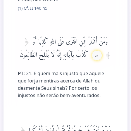
(1) Cf. II 146 n5.
وَمَنْ أَظْلَمُ مِمَّنِ افْتَرَى عَلَى اللَّهِ كَذِبًا أَوْ
كَذَّبَ بِآيَاتِهِ إِنَّهُ لَا يُفْلِحُ الظَّالِمُونَ
21
PT:
21. E quem mais injusto que aquele
que forja mentiras acerca de Allah ou
desmente Seus sinais? Por certo, os
injustos não serão bem-aventurados.
وَيَوْمَ نَحْشُرُهُمْ جَمِيعًا ثُمَّ نَقُولُ لِلَّذِينَ أَشْرَكُوا