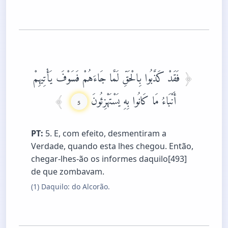
فَقَدْ كَذَّبُوا بِالْحَقِّ لَمَّا جَاءَهُمْ فَسَوْفَ يَأْتِيهِمْ
أَنْبَاءُ مَا كَانُوا بِهِ يَسْتَهْزِئُونَ
5
PT:
5. E, com efeito, desmentiram a
Verdade, quando esta lhes chegou. Então,
chegar-lhes-ão os informes daquilo[493]
de que zombavam.
(1) Daquilo: do Alcorão.