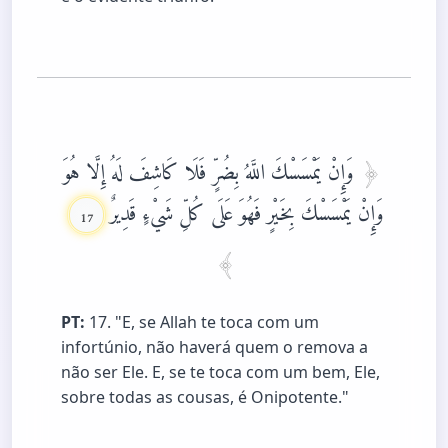
وَإِنْ يَمْسَسْكَ اللَّهُ بِضُرٍّ فَلَا كَاشِفَ لَهُ إِلَّا هُوَ
وَإِنْ يَمْسَسْكَ بِخَيْرٍ فَهُوَ عَلَى كُلِّ شَيْءٍ قَدِيرٌ
17
PT:
17. "E, se Allah te toca com um
infortúnio, não haverá quem o remova a
não ser Ele. E, se te toca com um bem, Ele,
sobre todas as cousas, é Onipotente."