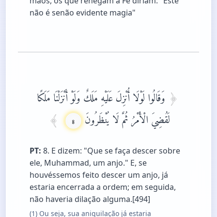
mãos, os que renegam a Fé diriam: "Este
não é senão evidente magia"
وَقَالُوا لَوْلَا أُنْزِلَ عَلَيْهِ مَلَكٌ وَلَوْ أَنْزَلْنَا مَلَكًا
لَقُضِيَ الْأَمْرُ ثُمَّ لَا يُنْظَرُونَ
8
PT:
8. E dizem: "Que se faça descer sobre
ele, Muhammad, um anjo." E, se
houvéssemos feito descer um anjo, já
estaria encerrada a ordem; em seguida,
não haveria dilação alguma.[494]
(1) Ou seja, sua aniquilação já estaria