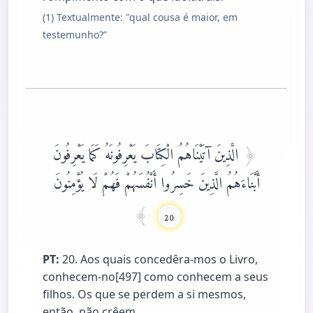
(1) Textualmente: "qual cousa é maior, em
testemunho?”
الَّذِينَ آتَيْنَاهُمُ الْكِتَابَ يَعْرِفُونَهُ كَمَا يَعْرِفُونَ
أَبْنَاءَهُمُ الَّذِينَ خَسِرُوا أَنْفُسَهُمْ فَهُمْ لَا يُؤْمِنُونَ
20
PT:
20. Aos quais concedêra-mos o Livro,
conhecem-no[497] como conhecem a seus
filhos. Os que se perdem a si mesmos,
então, não crêem.