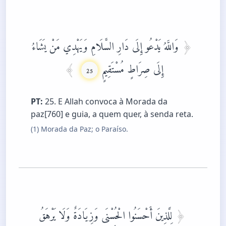
وَاللَّهُ يَدْعُو إِلَى دَارِ السَّلَامِ وَيَهْدِي مَنْ يَشَاءُ
إِلَى صِرَاطٍ مُسْتَقِيمٍ
25
PT:
25. E Allah convoca à Morada da
paz[760] e guia, a quem quer, à senda reta.
(1) Morada da Paz; o Paraíso.
لِلَّذِينَ أَحْسَنُوا الْحُسْنَى وَزِيَادَةٌ وَلَا يَرْهَقُ