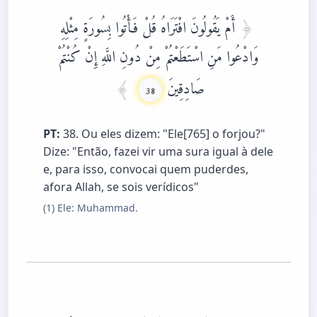
أَمْ يَقُولُونَ افْتَرَاهُ قُلْ فَأْتُوا بِسُورَةٍ مِثْلِهِ
وَادْعُوا مَنِ اسْتَطَعْتُمْ مِنْ دُونِ اللَّهِ إِنْ كُنْتُمْ
صَادِقِينَ
38
PT:
38. Ou eles dizem: "Ele[765] o forjou?"
Dize: "Então, fazei vir uma sura igual à dele
e, para isso, convocai quem puderdes,
afora Allah, se sois verídicos"
(1) Ele: Muhammad.