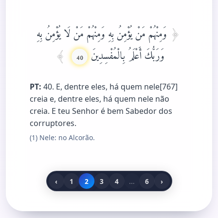
وَمِنْهُمْ مَنْ يُؤْمِنُ بِهِ وَمِنْهُمْ مَنْ لَا يُؤْمِنُ بِهِ
وَرَبُّكَ أَعْلَمُ بِالْمُفْسِدِينَ
40
PT:
40. E, dentre eles, há quem nele[767]
creia e, dentre eles, há quem nele não
creia. E teu Senhor é bem Sabedor dos
corruptores.
(1) Nele: no Alcorão.
‹
1
2
3
4
…
6
›