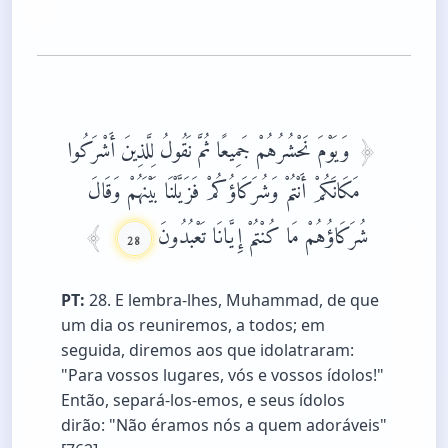
وَيَوْمَ نَحْشُرُهُمْ جَمِيعًا ثُمَّ نَقُولُ لِلَّذِينَ أَشْرَكُوا
مَكَانَكُمْ أَنْتُمْ وَشُرَكَاؤُكُمْ فَزَيَّلْنَا بَيْنَهُمْ وَقَالَ
شُرَكَاؤُهُمْ مَا كُنْتُمْ إِيَّانَا تَعْبُدُونَ
28
PT:
28. E lembra-lhes, Muhammad, de que
um dia os reuniremos, a todos; em
seguida, diremos aos que idolatraram:
"Para vossos lugares, vós e vossos ídolos!"
Então, separá-los-emos, e seus ídolos
dirão: "Não éramos nós a quem adoráveis"