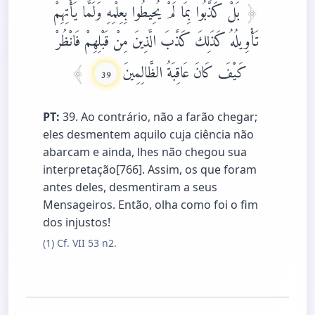
بَلْ كَذَّبُوا بِمَا لَمْ يُحِيطُوا بِعِلْمِهِ وَلَمَّا يَأْتِهِمْ
تَأْوِيلُهُ كَذَلِكَ كَذَّبَ الَّذِينَ مِنْ قَبْلِهِمْ فَانْظُرْ
كَيْفَ كَانَ عَاقِبَةُ الظَّالِمِينَ
39
PT:
39. Ao contrário, não a farão chegar;
eles desmentem aquilo cuja ciência não
abarcam e ainda, lhes não chegou sua
interpretação[766]. Assim, os que foram
antes deles, desmentiram a seus
Mensageiros. Então, olha como foi o fim
dos injustos!
(1) Cf. VII 53 n2.