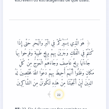
هُوَ الَّذِي يُسَيِّرُكُمْ فِي الْبَرِّ وَالْبَحْرِ حَتَّى إِذَا
كُنْتُمْ فِي الْفُلْكِ وَجَرَيْنَ بِهِمْ بِرِيحٍ طَيِّبَةٍ وَفَرِحُوا بِهَا
جَاءَتْهَا رِيحٌ عَاصِفٌ وَجَاءَهُمُ الْمَوْجُ مِنْ كُلِّ
مَكَانٍ وَظَنُّوا أَنَّهُمْ أُحِيطَ بِهِمْ دَعَوُا اللَّهَ مُخْلِصِينَ لَهُ
الدِّينَ لَئِنْ أَنْجَيْتَنَا مِنْ هَذِهِ لَنَكُونَنَّ مِنَ الشَّاكِرِينَ
22