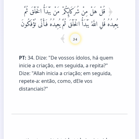
قُلْ هَلْ مِنْ شُرَكَائِكُمْ مَنْ يَبْدَأُ الْخَلْقَ ثُمَّ
يُعِيدُهُ قُلِ اللَّهُ يَبْدَأُ الْخَلْقَ ثُمَّ يُعِيدُهُ فَأَنَّى تُؤْفَكُونَ
34
PT:
34. Dize: "De vossos ídolos, há quem
inicie a criação, em seguida, a repita?"
Dize: "Allah inicia a criação; em seguida,
repete-a: então, como, dEle vos
distanciais?"