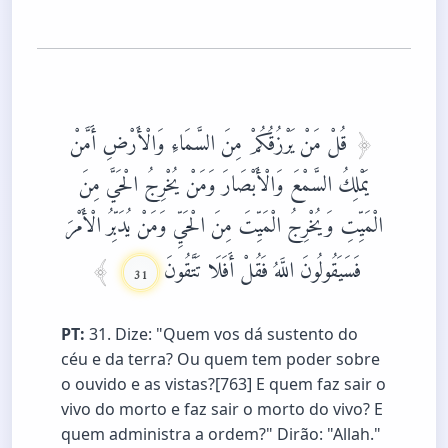
قُلْ مَنْ يَرْزُقُكُمْ مِنَ السَّمَاءِ وَالْأَرْضِ أَمَّنْ
يَمْلِكُ السَّمْعَ وَالْأَبْصَارَ وَمَنْ يُخْرِجُ الْحَيَّ مِنَ
الْمَيِّتِ وَيُخْرِجُ الْمَيِّتَ مِنَ الْحَيِّ وَمَنْ يُدَبِّرُ الْأَمْرَ
فَسَيَقُولُونَ اللَّهُ فَقُلْ أَفَلَا تَتَّقُونَ
31
PT:
31. Dize: "Quem vos dá sustento do
céu e da terra? Ou quem tem poder sobre
o ouvido e as vistas?[763] E quem faz sair o
vivo do morto e faz sair o morto do vivo? E
quem administra a ordem?" Dirão: "Allah."