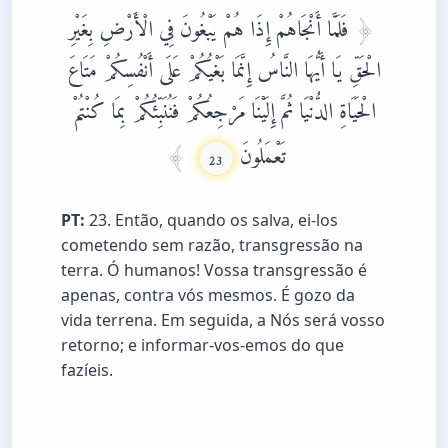
فَلَمَّا أَنْجَاهُمْ إِذَا هُمْ يَبْغُونَ فِي الْأَرْضِ بِغَيْرِ
الْحَقِّ يَا أَيُّهَا النَّاسُ إِنَّمَا بَغْيُكُمْ عَلَى أَنْفُسِكُمْ مَتَاعَ
الْحَيَاةِ الدُّنْيَا ثُمَّ إِلَيْنَا مَرْجِعُكُمْ فَنُنَبِّئُكُمْ بِمَا كُنْتُمْ
تَعْمَلُونَ
23
PT:
23. Então, quando os salva, ei-los
cometendo sem razão, transgressão na
terra. Ó humanos! Vossa transgressão é
apenas, contra vós mesmos. É gozo da
vida terrena. Em seguida, a Nós será vosso
retorno; e informar-vos-emos do que
fazíeis.