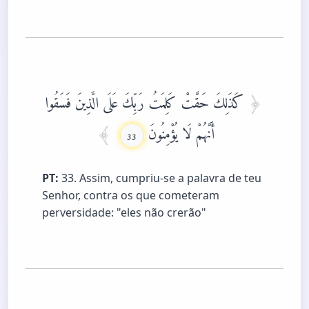
كَذَلِكَ حَقَّتْ كَلِمَتُ رَبِّكَ عَلَى الَّذِينَ فَسَقُوا
أَنَّهُمْ لَا يُؤْمِنُونَ
33
PT:
33. Assim, cumpriu-se a palavra de teu
Senhor, contra os que cometeram
perversidade: "eles não crerão"