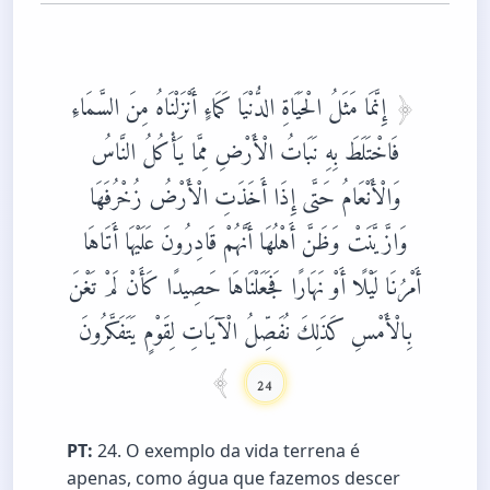
إِنَّمَا مَثَلُ الْحَيَاةِ الدُّنْيَا كَمَاءٍ أَنْزَلْنَاهُ مِنَ السَّمَاءِ
فَاخْتَلَطَ بِهِ نَبَاتُ الْأَرْضِ مِمَّا يَأْكُلُ النَّاسُ
وَالْأَنْعَامُ حَتَّى إِذَا أَخَذَتِ الْأَرْضُ زُخْرُفَهَا
وَازَّيَّنَتْ وَظَنَّ أَهْلُهَا أَنَّهُمْ قَادِرُونَ عَلَيْهَا أَتَاهَا
أَمْرُنَا لَيْلًا أَوْ نَهَارًا فَجَعَلْنَاهَا حَصِيدًا كَأَنْ لَمْ تَغْنَ
بِالْأَمْسِ كَذَلِكَ نُفَصِّلُ الْآيَاتِ لِقَوْمٍ يَتَفَكَّرُونَ
24
PT:
24. O exemplo da vida terrena é
apenas, como água que fazemos descer