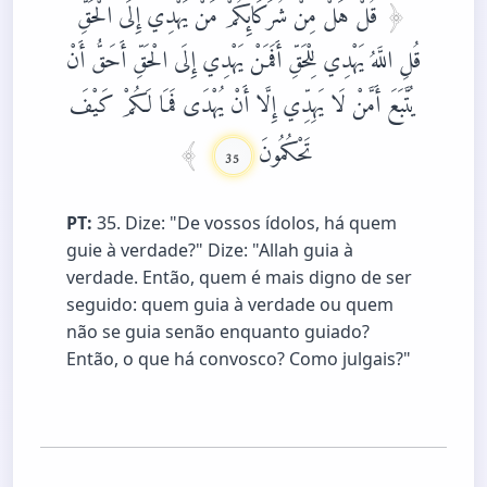
قُلْ هَلْ مِنْ شُرَكَائِكُمْ مَنْ يَهْدِي إِلَى الْحَقِّ
قُلِ اللَّهُ يَهْدِي لِلْحَقِّ أَفَمَنْ يَهْدِي إِلَى الْحَقِّ أَحَقُّ أَنْ
يُتَّبَعَ أَمَّنْ لَا يَهِدِّي إِلَّا أَنْ يُهْدَى فَمَا لَكُمْ كَيْفَ
تَحْكُمُونَ
35
PT:
35. Dize: "De vossos ídolos, há quem
guie à verdade?" Dize: "Allah guia à
verdade. Então, quem é mais digno de ser
seguido: quem guia à verdade ou quem
não se guia senão enquanto guiado?
Então, o que há convosco? Como julgais?"