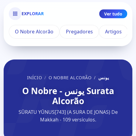
EXPLORAR
Ver tudo
O Nobre Alcorão
Pregadores
Artigos
INÍCIO
O NOBRE ALCORÃO
يونس
Surata يونس - O Nobre
Alcorão
SŪRATU YŪNUS[743] (A SURA DE JONAS) De
Makkah - 109 versículos.