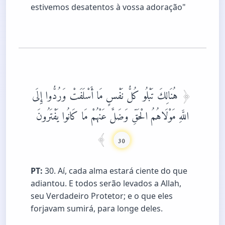
estivemos desatentos à vossa adoração"
هُنَالِكَ تَبْلُو كُلُّ نَفْسٍ مَا أَسْلَفَتْ وَرُدُّوا إِلَى
اللَّهِ مَوْلَاهُمُ الْحَقِّ وَضَلَّ عَنْهُمْ مَا كَانُوا يَفْتَرُونَ
30
PT:
30. Aí, cada alma estará ciente do que
adiantou. E todos serão levados a Allah,
seu Verdadeiro Protetor; e o que eles
forjavam sumirá, para longe deles.