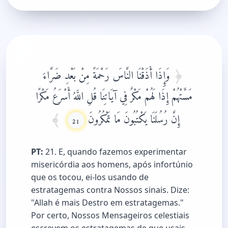
وَإِذَا أَذَقْنَا النَّاسَ رَحْمَةً مِنْ بَعْدِ ضَرَّاءَ
مَسَّتْهُمْ إِذَا لَهُمْ مَكْرٌ فِي آيَاتِنَا قُلِ اللَّهُ أَسْرَعُ مَكْرًا
إِنَّ رُسُلَنَا يَكْتُبُونَ مَا تَمْكُرُونَ
21
PT:
21. E, quando fazemos experimentar
misericórdia aos homens, após infortúnio
que os tocou, ei-los usando de
estratagemas contra Nossos sinais. Dize:
"Allah é mais Destro em estratagemas."
Por certo, Nossos Mensageiros celestiais
escrevem os estratagemas de que usais.