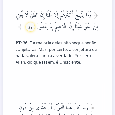
وَمَا يَتَّبِعُ أَكْثَرُهُمْ إِلَّا ظَنًّا إِنَّ الظَّنَّ لَا يُغْنِي
مِنَ الْحَقِّ شَيْئًا إِنَّ اللَّهَ عَلِيمٌ بِمَا يَفْعَلُونَ
36
PT:
36. E a maioria deles não segue senão
conjeturas. Mas, por certo, a conjetura de
nada valerá contra a verdade. Por certo,
Allah, do que fazem, é Onisciente.
وَمَا كَانَ هَذَا الْقُرْآنُ أَنْ يُفْتَرَى مِنْ دُونِ