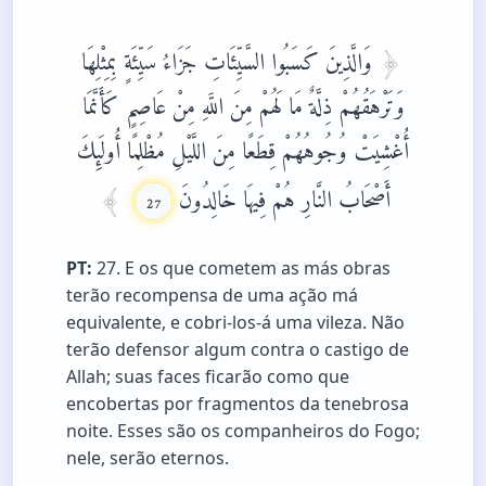
وَالَّذِينَ كَسَبُوا السَّيِّئَاتِ جَزَاءُ سَيِّئَةٍ بِمِثْلِهَا
وَتَرْهَقُهُمْ ذِلَّةٌ مَا لَهُمْ مِنَ اللَّهِ مِنْ عَاصِمٍ كَأَنَّمَا
أُغْشِيَتْ وُجُوهُهُمْ قِطَعًا مِنَ اللَّيْلِ مُظْلِمًا أُولَئِكَ
أَصْحَابُ النَّارِ هُمْ فِيهَا خَالِدُونَ
27
PT:
27. E os que cometem as más obras
terão recompensa de uma ação má
equivalente, e cobri-los-á uma vileza. Não
terão defensor algum contra o castigo de
Allah; suas faces ficarão como que
encobertas por fragmentos da tenebrosa
noite. Esses são os companheiros do Fogo;
nele, serão eternos.