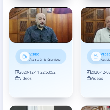
VIDEO
VIDE
Assista à história visual
Assista
2020-12-11 22:53:52
2020-12-08
Vídeos
Vídeos