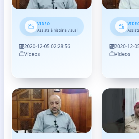
VIDEO
VIDE
Assista à história visual
Assista
2020-12-05 02:28:56
2020-12-05
Vídeos
Vídeos