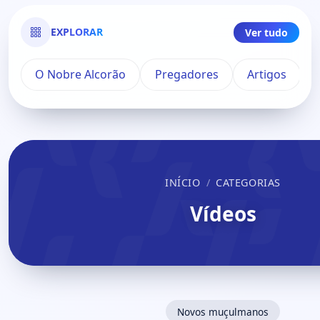
EXPLORAR
Ver tudo
O Nobre Alcorão
Pregadores
Artigos
INÍCIO
CATEGORIAS
Vídeos
Novos muçulmanos