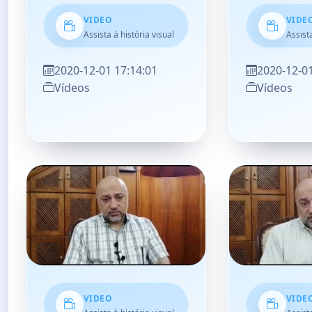
VIDEO
VIDE
Assista à história visual
Assista
2020-12-01 17:14:01
2020-12-01
Vídeos
Vídeos
VIDEO
VIDE