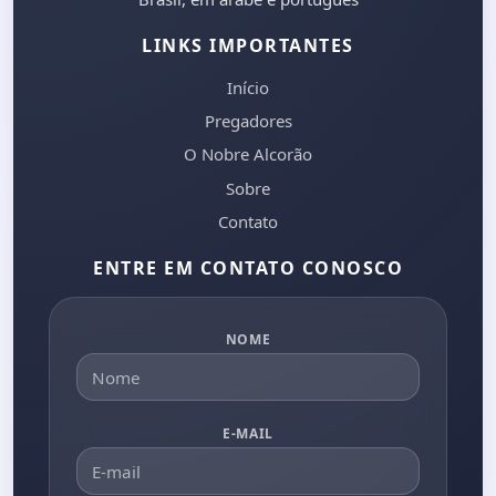
LINKS IMPORTANTES
Início
Pregadores
O Nobre Alcorão
Sobre
Contato
ENTRE EM CONTATO CONOSCO
NOME
E-MAIL