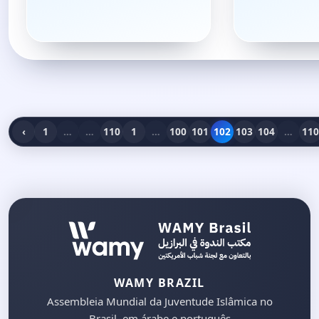
‹
1
…
…
110
1
…
100
101
102
103
104
…
110
WAMY BRAZIL
Assembleia Mundial da Juventude Islâmica no
Brasil, em árabe e português