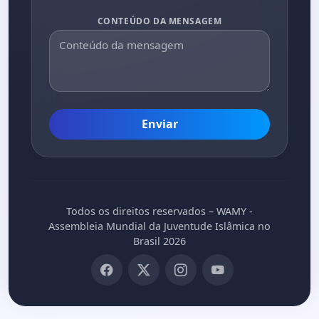
CONTEÚDO DA MENSAGEM
Enviar
Todos os direitos reservados – WAMY -
Assembleia Mundial da Juventude Islâmica no
Brasil 2026