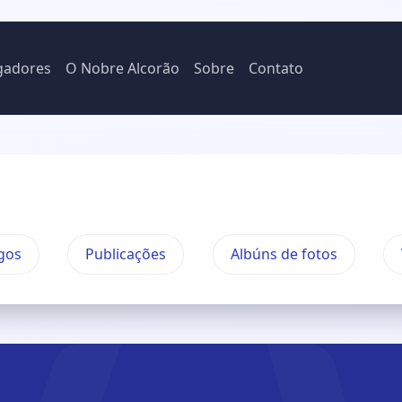
gadores
O Nobre Alcorão
Sobre
Contato
gos
Publicações
Albúns de fotos