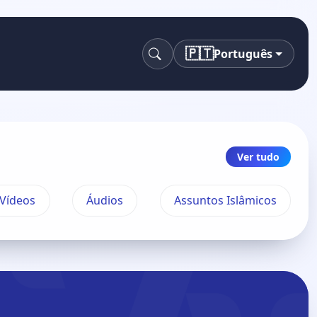
🇵🇹
Português
Pesquisa
Ver tudo
Vídeos
Áudios
Assuntos Islâmicos