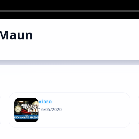
-Maun
VÍDEO
16/05/2020