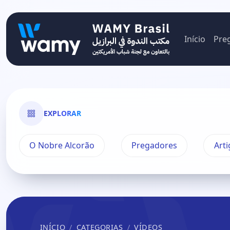
Início
Pre
EXPLORAR
O Nobre Alcorão
Pregadores
Arti
INÍCIO
CATEGORIAS
VÍDEOS