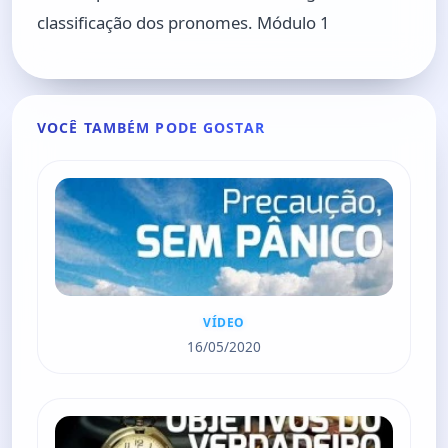
a
t
t
t
classificação dos pronomes. Módulo 1
y
e
t
e
i
r
n
f
g
u
VOCÊ TAMBÉM PODE GOSTAR
s
l
l
s
c
r
e
e
VÍDEO
n
16/05/2020