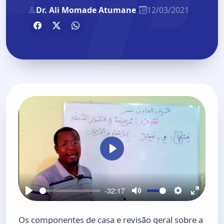
Dr. Ali Momade Atumane
•
12/03/2021
P
l
a
-32:17
y
P
M
S
E
l
u
e
n
Os componentes de casa e revisão geral sobre a