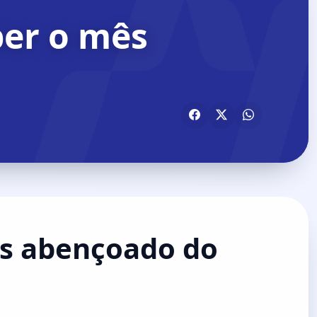
er o mês
ês abençoado do