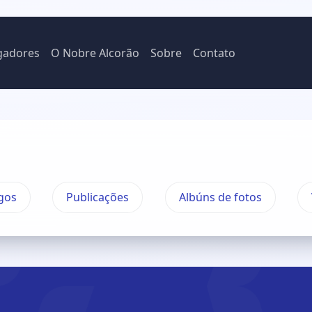
gadores
O Nobre Alcorão
Sobre
Contato
gos
Publicações
Albúns de fotos