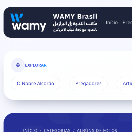
Início
Pre
EXPLORAR
O Nobre Alcorão
Pregadores
Arti
INÍCIO
CATEGORIAS
ALBÚNS DE FOTOS