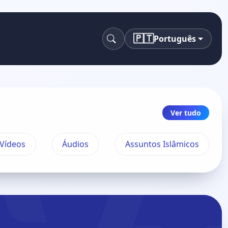
🇵🇹
Português
Pesquisa
Ver tudo
Vídeos
Áudios
Assuntos Islâmicos