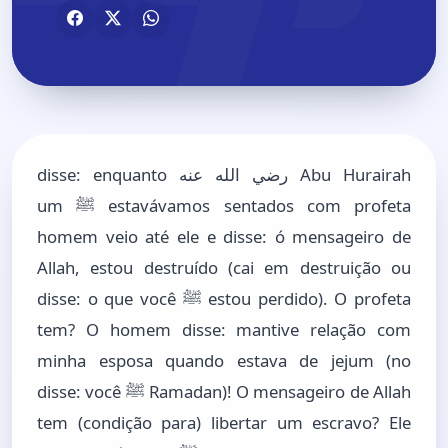
Abu Hurairah رضي الله عنه disse: enquanto
estavávamos sentados com profeta ﷺ um
homem veio até ele e disse: ó mensageiro de
Allah, estou destruído (cai em destruição ou
estou perdido). O profeta ﷺ disse: o que você
tem? O homem disse: mantive relação com
minha esposa quando estava de jejum (no
Ramadan)! O mensageiro de Allah ﷺ disse: você
tem (condição para) libertar um escravo? Ele