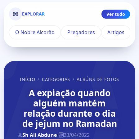
EXPLORAR
Ver tudo
O Nobre Alcorão
Pregadores
Artigos
INÍCIO
CATEGORIAS
ALBÚNS DE FOTOS
A expiação quando
alguém mantém
relação durante o dia
de jejum no Ramadan
Sh Ali Abdune
•
23/04/2022