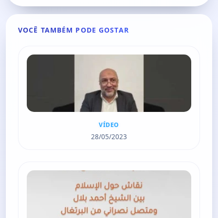
i
r
n
f
g
u
VOCÊ TAMBÉM PODE GOSTAR
s
l
l
s
c
r
e
e
VÍDEO
n
28/05/2023