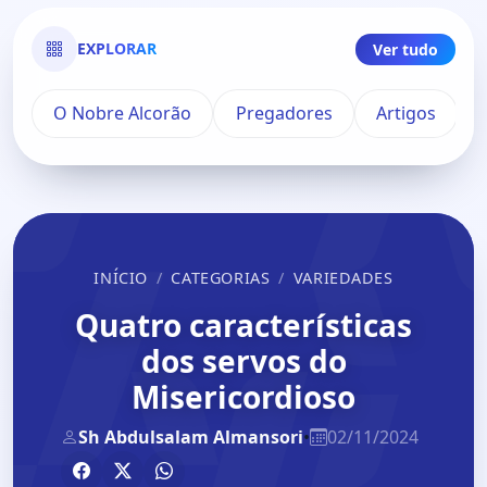
EXPLORAR
Ver tudo
O Nobre Alcorão
Pregadores
Artigos
INÍCIO
CATEGORIAS
VARIEDADES
Quatro características
dos servos do
Misericordioso
Sh Abdulsalam Almansori
•
02/11/2024