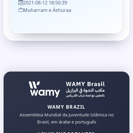
2021-08-12 18:50:39
Muharram e Áshuraa
WAMY BRAZIL
Assembleia Mundial da Juventude Islâmica no
Brasil, em árabe e português