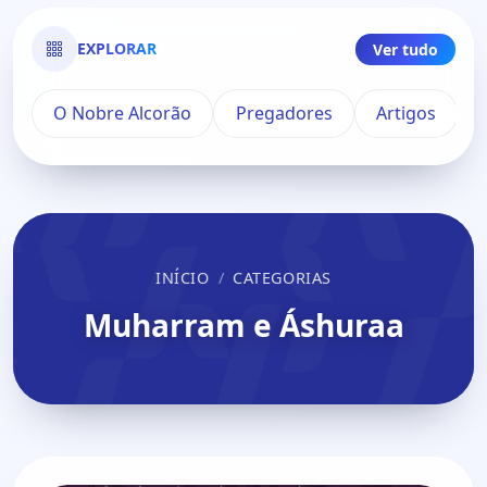
EXPLORAR
Ver tudo
O Nobre Alcorão
Pregadores
Artigos
INÍCIO
CATEGORIAS
Muharram e Áshuraa