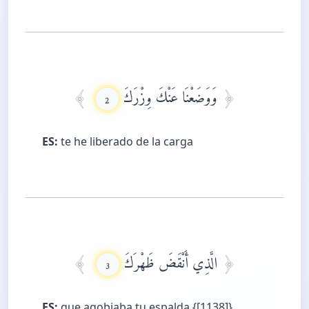
وَوَضَعْنَا عَنْكَ وِزْرَكَ
2
ES:
te he liberado de la carga
الَّذِي أَنْقَضَ ظَهْرَكَ
3
ES:
que agobiaba tu espalda,{[1138]}