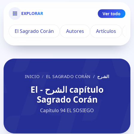
EXPLORAR
Ver todo
El Sagrado Corán
Autores
Artículos
Pu
INICIO
EL SAGRADO CORÁN
الشرح
capítulo الشرح - El
Sagrado Corán
Capítulo 94 EL SOSIEGO