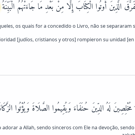
رَّقَ الَّذِينَ أُوتُوا الْكِتَابَ إِلَّا مِنْ بَعْدِ مَا جَاءَتْهُمُ الْبَيِّنَةُ
queles, os quais for a concedido o Livro, não se separaram
ridad [judíos, cristianos y otros] rompieron su unidad [en l
هَ مُخْلِصِينَ لَهُ الدِّينَ حُنَفَاءَ وَيُقِيمُوا الصَّلَاةَ وَيُؤْتُوا الزَّكَا
 adorar a Allah, sendo sinceros com Ele na devoção, sendo
zakah[