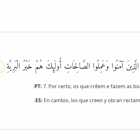
لَّذِينَ آمَنُوا وَعَمِلُوا الصَّالِحَاتِ أُولَئِكَ هُمْ خَيْرُ الْبَرِيَّةِ
PT:
7. Por certo, os que crêem e fazem as bo
ES:
En cambio, los que creen y obran rectame