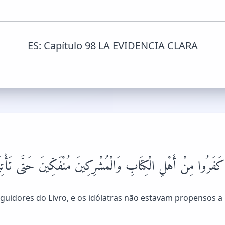
ES:
Capítulo 98 LA EVIDENCIA CLARA
َفَرُوا مِنْ أَهْلِ الْكِتَابِ وَالْمُشْرِكِينَ مُنْفَكِّينَ حَتَّى تَأْتِيَهُم
guidores do Livro, e os idólatras não estavam propensos a 