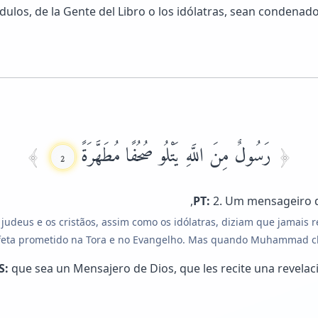
ulos, de la Gente del Libro o los idólatras, sean condenado
رَسُولٌ مِنَ اللَّهِ يَتْلُو صُحُفًا مُطَهَّرَةً
2
PT:
2. Um mensageiro de
s judeus e os cristãos, assim como os idólatras, diziam que jamais
feta prometido na Tora e no Evangelho. Mas quando Muhammad che
S:
que sea un Mensajero de Dios, que les recite una revelaci