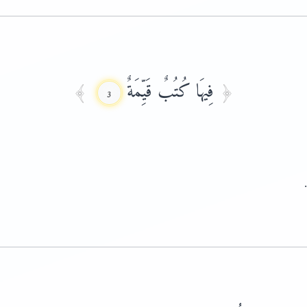
فِيهَا كُتُبٌ قَيِّمَةٌ
3