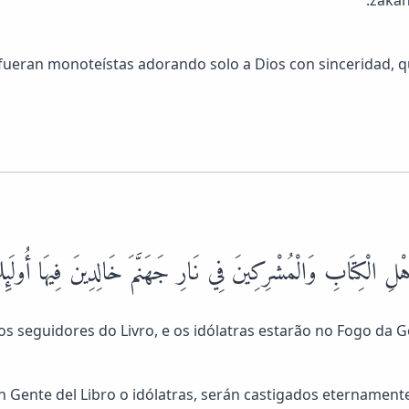
ueran monoteístas adorando solo a Dios con sinceridad, que
لِ الْكِتَابِ وَالْمُشْرِكِينَ فِي نَارِ جَهَنَّمَ خَالِدِينَ فِيهَا أُولَئِكَ
os seguidores do Livro, e os idólatras estarão no Fogo da G
 Gente del Libro o idólatras, serán castigados eternamente e