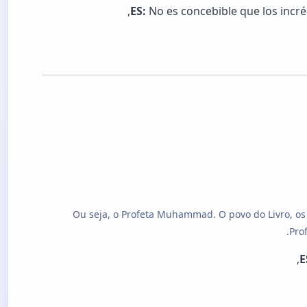
ES:
No es concebible que los incréd
(1) Ou seja, o Profeta Muhammad. O povo do Livro, o
Pro
E