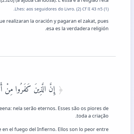
(1) Lhes: aos seguidores do Livro. (2) Cf lI 43 n5.
 realizaran la oración y pagaran el zakat, pues
esa es la verdadera religión.
إِنَّ الَّذِينَ كَفَرُوا مِنْ أَهْ
eena: nela serão eternos. Esses são os piores de
toda a criação.
n el fuego del Infierno. Ellos son lo peor entre