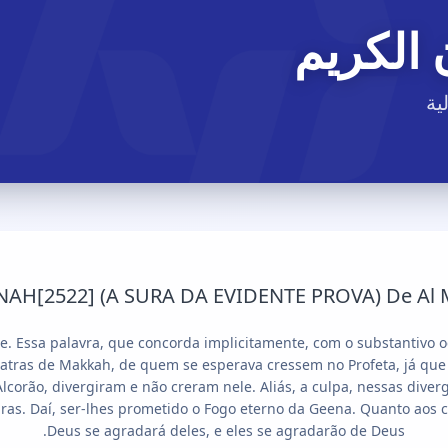
 الكريم
ية
H[2522] (A SURA DA EVIDENTE PROVA) De Al Mad
ar-se. Essa palavra, que concorda implicitamente, com o substantivo 
idólatras de Makkah, de quem se esperava cressem no Profeta, já q
lcorão, divergiram e não creram nele. Aliás, a culpa, nessas diver
uras. Daí, ser-lhes prometido o Fogo eterno da Geena. Quanto aos
Deus se agradará deles, e eles se agradarão de Deus.