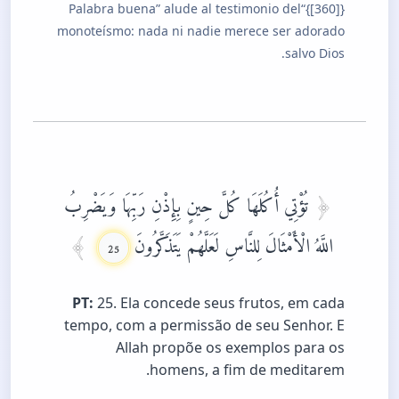
{[360]}“Palabra buena” alude al testimonio del
monoteísmo: nada ni nadie merece ser adorado
salvo Dios.
تُؤْتِي أُكُلَهَا كُلَّ حِينٍ بِإِذْنِ رَبِّهَا وَيَضْرِبُ
اللَّهُ الْأَمْثَالَ لِلنَّاسِ لَعَلَّهُمْ يَتَذَكَّرُونَ
25
PT:
25. Ela concede seus frutos, em cada
tempo, com a permissão de seu Senhor. E
Allah propõe os exemplos para os
homens, a fim de meditarem.