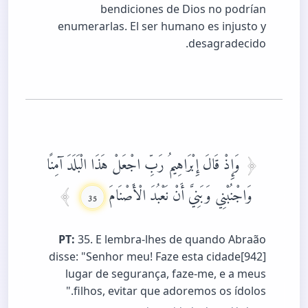
bendiciones de Dios no podrían
enumerarlas. El ser humano es injusto y
desagradecido.
وَإِذْ قَالَ إِبْرَاهِيمُ رَبِّ اجْعَلْ هَذَا الْبَلَدَ آمِنًا
وَاجْنُبْنِي وَبَنِيَّ أَنْ نَعْبُدَ الْأَصْنَامَ
35
PT:
35. E lembra-lhes de quando Abraão
disse: "Senhor meu! Faze esta cidade[942]
lugar de segurança, faze-me, e a meus
filhos, evitar que adoremos os ídolos."