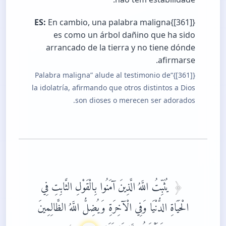
ES:
En cambio, una palabra maligna{[361]}
es como un árbol dañino que ha sido
arrancado de la tierra y no tiene dónde
afirmarse.
{[361]}“Palabra maligna” alude al testimonio de
la idolatría, afirmando que otros distintos a Dios
son dioses o merecen ser adorados.
يُثَبِّتُ اللَّهُ الَّذِينَ آمَنُوا بِالْقَوْلِ الثَّابِتِ فِي
الْحَيَاةِ الدُّنْيَا وَفِي الْآخِرَةِ وَيُضِلُّ اللَّهُ الظَّالِمِينَ