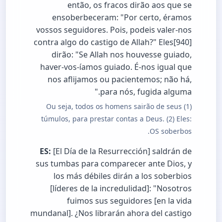
então, os fracos dirão aos que se
ensoberbeceram: "Por certo, éramos
vossos seguidores. Pois, podeis valer-nos
contra algo do castigo de Allah?" Eles[940]
dirão: "Se Allah nos houvesse guiado,
haver-vos-íamos guiado. É-nos igual que
nos aflijamos ou pacientemos; não há,
para nós, fugida alguma."
(1) Ou seja, todos os homens sairão de seus
túmulos, para prestar contas a Deus. (2) Eles:
OS soberbos.
ES:
[El Día de la Resurrección] saldrán de
sus tumbas para comparecer ante Dios, y
los más débiles dirán a los soberbios
[líderes de la incredulidad]: "Nosotros
fuimos sus seguidores [en la vida
mundanal]. ¿Nos librarán ahora del castigo