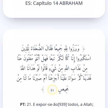
ES:
Capítulo 14 ABRAHAM
وَبَرَزُوا لِلَّهِ جَمِيعًا فَقَالَ الضُّعَفَاءُ لِلَّذِينَ
اسْتَكْبَرُوا إِنَّا كُنَّا لَكُمْ تَبَعًا فَهَلْ أَنْتُمْ مُغْنُونَ عَنَّا
مِنْ عَذَابِ اللَّهِ مِنْ شَيْءٍ قَالُوا لَوْ هَدَانَا اللَّهُ
لَهَدَيْنَاكُمْ سَوَاءٌ عَلَيْنَا أَجَزِعْنَا أَمْ صَبَرْنَا مَا لَنَا مِنْ
مَحِيصٍ
21
PT:
21. E expor-se-ão[939] todos, a Allah;