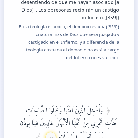
desentiendo de que me hayan asociado [a
Dios]". Los opresores recibirán un castigo
doloroso.{[359]}
{[359]}En la teología islámica, el demonio es una
criatura más de Dios que será juzgado y
castigado en el Infierno; y a diferencia de la
teología cristiana el demonio no está a cargo
del Infierno ni es su reino.
وَأُدْخِلَ الَّذِينَ آمَنُوا وَعَمِلُوا الصَّالِحَاتِ
جَنَّاتٍ تَجْرِي مِنْ تَحْتِهَا الْأَنْهَارُ خَالِدِينَ فِيهَا بِإِذْنِ
رَبِّهِمْ تَحِيَّتُهُمْ فِيهَا سَلَامٌ
23