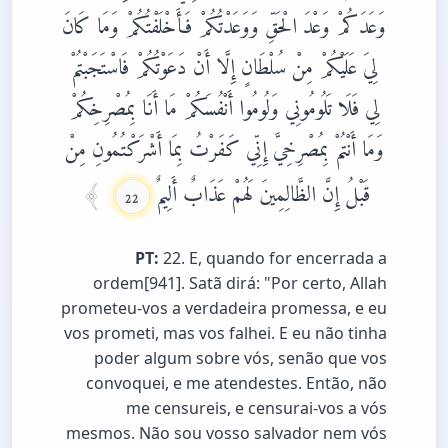
وَعَدَكُمْ وَعْدَ الْحَقِّ وَوَعَدْتُكُمْ فَأَخْلَفْتُكُمْ وَمَا كَانَ
لِيَ عَلَيْكُمْ مِنْ سُلْطَانٍ إِلَّا أَنْ دَعَوْتُكُمْ فَاسْتَجَبْتُمْ
لِي فَلَا تَلُومُونِي وَلُومُوا أَنْفُسَكُمْ مَا أَنَا بِمُصْرِخِكُمْ
وَمَا أَنْتُمْ بِمُصْرِخِيَّ إِنِّي كَفَرْتُ بِمَا أَشْرَكْتُمُونِ مِنْ
قَبْلُ إِنَّ الظَّالِمِينَ لَهُمْ عَذَابٌ أَلِيمٌ
22
PT:
22. E, quando for encerrada a
ordem[941]. Satã dirá: "Por certo, Allah
prometeu-vos a verdadeira promessa, e eu
vos prometi, mas vos falhei. E eu não tinha
poder algum sobre vós, senão que vos
convoquei, e me atendestes. Então, não
me censureis, e censurai-vos a vós
mesmos. Não sou vosso salvador nem vós