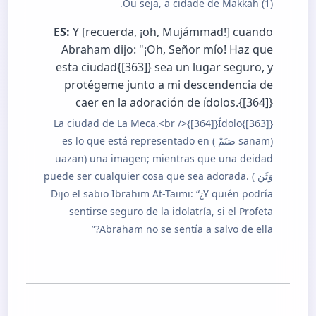
(1) Ou seja, a cidade de Makkah.
ES:
Y [recuerda, ¡oh, Mujámmad!] cuando
Abraham dijo: "¡Oh, Señor mío! Haz que
esta ciudad{[363]} sea un lugar seguro, y
protégeme junto a mi descendencia de
caer en la adoración de ídolos.{[364]}
{[363]}La ciudad de La Meca.<br />{[364]}Ídolo
(sanam صَنَمْ ) es lo que está representado en
una imagen; mientras que una deidad (uazan
وَثَن ) puede ser cualquier cosa que sea adorada.
Dijo el sabio Ibrahim At-Taimi: “¿Y quién podría
sentirse seguro de la idolatría, si el Profeta
Abraham no se sentía a salvo de ella?”