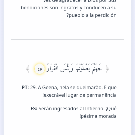
vez de agradecer a Dios por Sus
bendiciones son ingratos y conducen a su
pueblo a la perdición?
جَهَنَّمَ يَصْلَوْنَهَا وَبِئْسَ الْقَرَارُ
29
PT:
29. A Geena, nela se queimarão. E que
execrável lugar de permanência!
ES:
Serán ingresados al Infierno. ¡Qué
pésima morada!