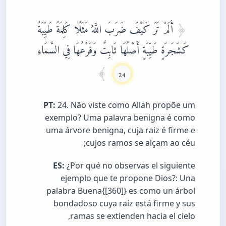
أَلَمْ تَرَ كَيْفَ ضَرَبَ اللَّهُ مَثَلًا كَلِمَةً طَيِّبَةً
كَشَجَرَةٍ طَيِّبَةٍ أَصْلُهَا ثَابِتٌ وَفَرْعُهَا فِي السَّمَاءِ
24
PT:
24. Não viste como Allah propõe um
exemplo? Uma palavra benigna é como
uma árvore benigna, cuja raiz é firme e
cujos ramos se alçam ao céu;
ES:
¿Por qué no observas el siguiente
ejemplo que te propone Dios?: Una
palabra Buena{[360]} es como un árbol
bondadoso cuya raíz está firme y sus
ramas se extienden hacia el cielo,