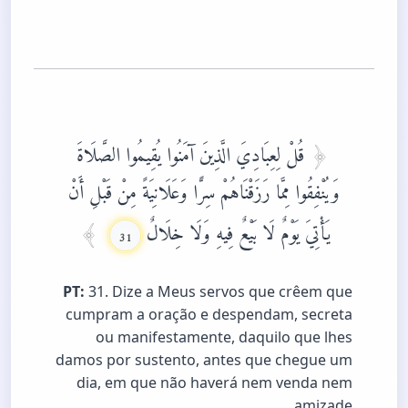
قُلْ لِعِبَادِيَ الَّذِينَ آمَنُوا يُقِيمُوا الصَّلَاةَ
وَيُنْفِقُوا مِمَّا رَزَقْنَاهُمْ سِرًّا وَعَلَانِيَةً مِنْ قَبْلِ أَنْ
يَأْتِيَ يَوْمٌ لَا بَيْعٌ فِيهِ وَلَا خِلَالٌ
31
PT:
31. Dize a Meus servos que crêem que
cumpram a oração e despendam, secreta
ou manifestamente, daquilo que lhes
damos por sustento, antes que chegue um
dia, em que não haverá nem venda nem
amizade.