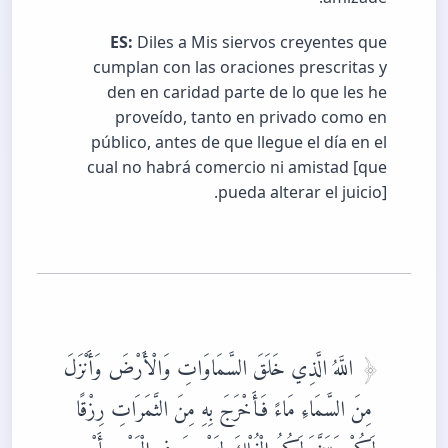
ES:
Diles a Mis siervos creyentes que
cumplan con las oraciones prescritas y
den en caridad parte de lo que les he
proveído, tanto en privado como en
público, antes de que llegue el día en el
cual no habrá comercio ni amistad [que
pueda alterar el juicio].
اللَّهُ الَّذِي خَلَقَ السَّمَاوَاتِ وَالْأَرْضَ وَأَنْزَلَ
مِنَ السَّمَاءِ مَاءً فَأَخْرَجَ بِهِ مِنَ الثَّمَرَاتِ رِزْقًا
لَكُمْ وَسَخَّرَ لَكُمُ الْفُلْكَ لِتَجْرِيَ فِي الْبَحْرِ بِأَمْرِهِ