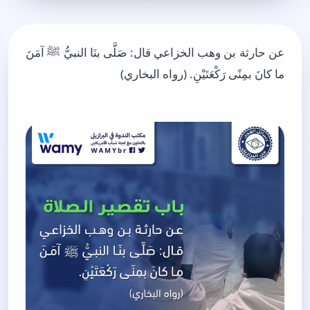
عن حارثة بن وهب الخزاعي قال: صَلَّى بنَا النبيُّ ﷺ آمَنَ
ما كانَ بمِنًى رَكْعَتَيْنِ. (رواه البخاري)