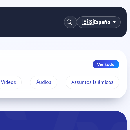
🇪🇸
Español
buscar
Ver todo
Vídeos
Áudios
Assuntos Islâmicos