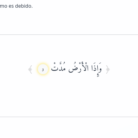
omo es debido.
وَإِذَا الْأَرْضُ مُدَّتْ
3