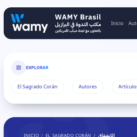
Inicio
Aut
EXPLORAR
El Sagrado Corán
Autores
Artículo
INICIO
EL SAGRADO CORÁN
الإنشقاق