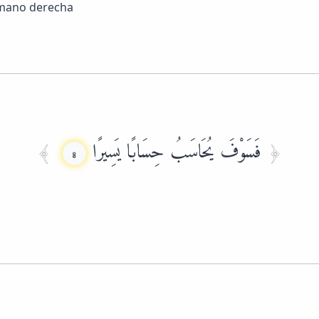
u mano derecha
فَسَوْفَ يُحَاسَبُ حِسَابًا يَسِيرًا
8