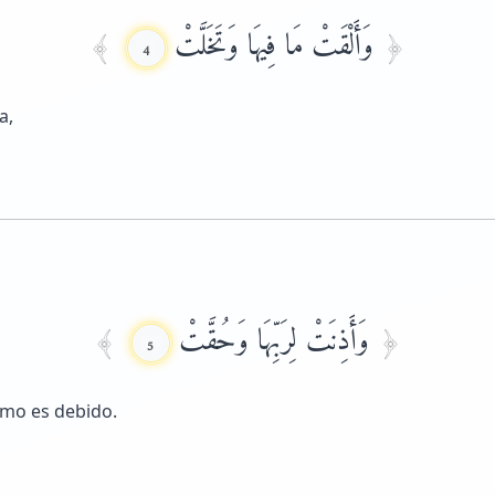
وَأَلْقَتْ مَا فِيهَا وَتَخَلَّتْ
4
a,
وَأَذِنَتْ لِرَبِّهَا وَحُقَّتْ
5
omo es debido.