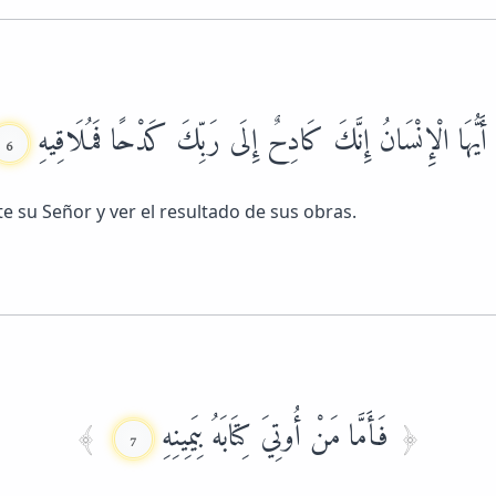
أَيُّهَا الْإِنْسَانُ إِنَّكَ كَادِحٌ إِلَى رَبِّكَ كَدْحًا فَمُلَاقِيهِ
6
su Señor y ver el resultado de sus obras.
فَأَمَّا مَنْ أُوتِيَ كِتَابَهُ بِيَمِينِهِ
7