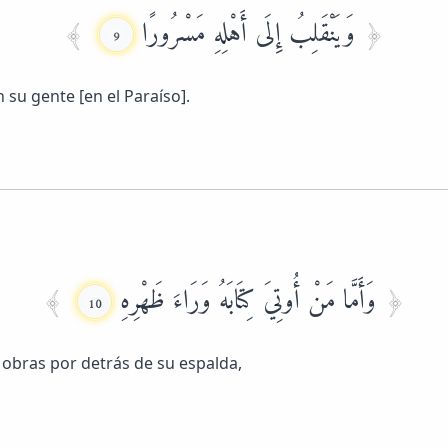
وَيَنْقَلِبُ إِلَى أَهْلِهِ مَسْرُورًا
9
 su gente [en el Paraíso].
وَأَمَّا مَنْ أُوتِيَ كِتَابَهُ وَرَاءَ ظَهْرِهِ
10
 obras por detrás de su espalda,