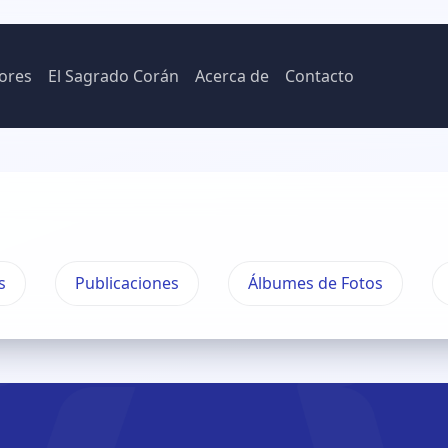
ores
El Sagrado Corán
Acerca de
Contacto
s
Publicaciones
Álbumes de Fotos