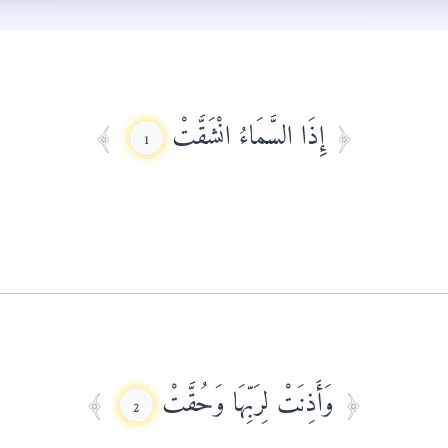
إِذَا السَّمَاءُ انْشَقَّتْ
1
وَأَذِنَتْ لِرَبِّهَا وَحُقَّتْ
2