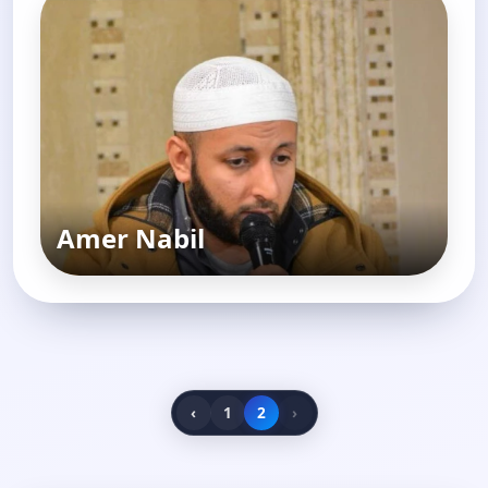
Amer Nabil
‹
1
2
›