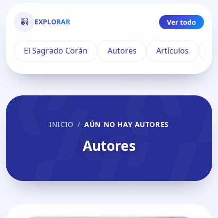
EXPLORAR
Ver todo
El Sagrado Corán
Autores
Artículos
Pu
INICIO
AÚN NO HAY AUTORES
Autores